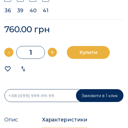
36
39
40
41
760.00 грн
-
+
Купити
favorite_border
import_export
Замовити в 1 клик
Опис
Характеристики