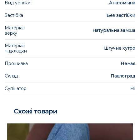
Вид устілки
Анатомічна
Застібка
Без застібки
Матеріал
Натуральна замша
верху
Матеріал
Штучне хутро
підкладки
Прошивка
Немає
Склад
Павлоград
Супінатор
Ні
Схожі товари