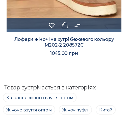
favorite_border
compare_arrows
Лофери жіночі на хутрі бежевого кольору
М202-2 208572C
1045.00 грн
Товар зустрічається в категоріях
Каталог якісного взуття оптом
Жіноче взуття оптом
Жіночі туфлі
Китай