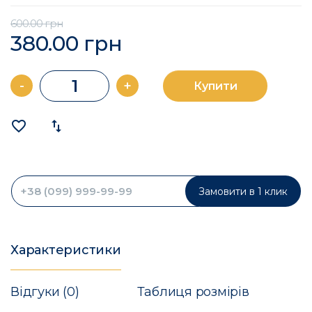
600.00 грн
380.00 грн
-
+
Купити
favorite_border
import_export
Замовити в 1 клик
Характеристики
Відгуки (0)
Таблиця розмірів