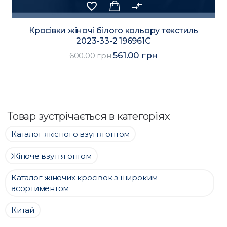
favorite_border
compare_arrows
Кросівки жіночі білого кольору текстиль
2023-33-2 196961C
561.00 грн
600.00 грн
Товар зустрічається в категоріях
Каталог якісного взуття оптом
Жіноче взуття оптом
Каталог жіночих кросівок з широким
асортиментом
Китай