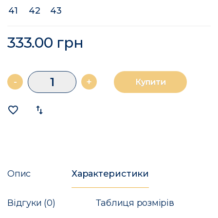
41
42
43
333.00 грн
-
+
Купити
favorite_border
import_export
Опис
Характеристики
Відгуки (0)
Таблиця розмірів