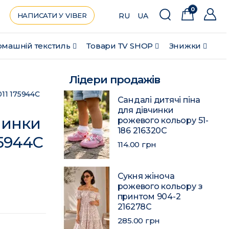
0
НАПИСАТИ У VIBER
RU
UA
машній текстиль
Товари ТV SHOP
Знижки
Лідери продажів
11 175944C
Сандалі дитячі піна
для дівчинки
чинки
рожевого кольору 51-
186 216320C
75944C
114.00 грн
Сукня жіноча
рожевого кольору з
принтом 904-2
216278C
285.00 грн