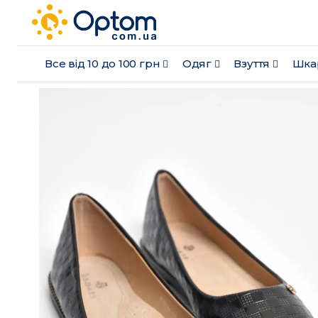
Все від 10 до 100 грн
Одяг
Взуття
Шка