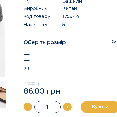
ТМ:
Башили
Виробник
Китай
Код товару:
175944
Наявність:
5
Оберіть розмір
Ро
33
220.00 грн
86.00 грн
-
+
Купити