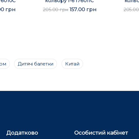
176010C
кольору 1-6 176011C
кольо
00 грн
157.00 грн
205.00 грн
205.00
том
Дитячі балетки
Китай
Додатково
Особистий кабінет