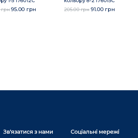
ру 1-5 176012C
кольору 8-2 176015C
95.00 грн
91.00 грн
 грн
205.00 грн
Зв'язатися з нами
Соціальні мережі