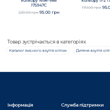
кольору 1698-988
кольору 11-2 
175947C
95.
170.00 грн
95.00 грн
220.00 грн
Товар зустрічається в категоріях
Каталог якісного взуття оптом
Дитяче взуття оп
Інформація
Служба підтримки