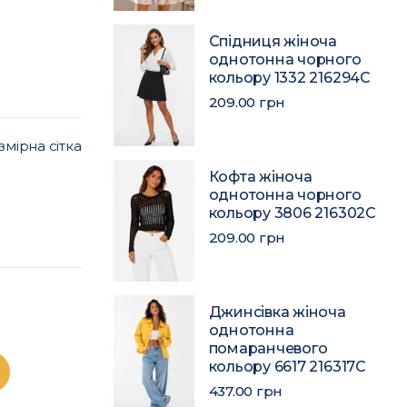
Спідниця жіноча
однотонна чорного
кольору 1332 216294C
209.00 грн
змірна сітка
Кофта жіноча
однотонна чорного
кольору 3806 216302C
209.00 грн
Джинсівка жіноча
однотонна
помаранчевого
кольору 6617 216317C
437.00 грн