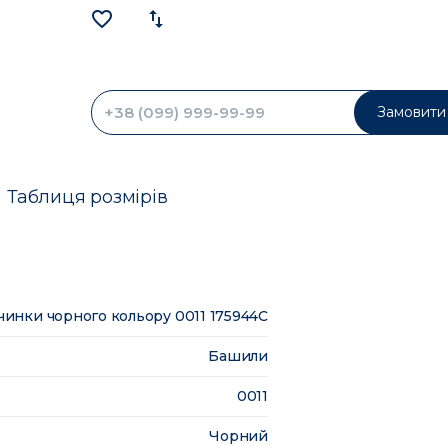
favorite_border
import_export
Замовити 
Таблиця розмірів
вчинки чорного кольору 0011 175944C
Башили
0011
Чорний