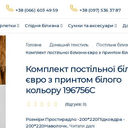
+38 (066) 603 49 59
+38 (097) 536 37 87
рпетки
Спідня білизна
Сумки та аксесуари
До
Головна
Домашній текстиль
Постільна білиз
Комплект постільної бі
євро з принтом білого
кольору 196756C
(Відгуків: 0)
Розміри:Простирадло -200*220Підковдра -
200*220Наволочк..
Читати далі