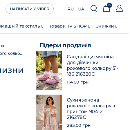
0
НАПИСАТИ У VIBER
RU
UA
машній текстиль
Товари ТV SHOP
Знижки
Лідери продажів
на
Комплект постільної білизни євро з принтом білого кольору 196756C
Сандалі дитячі піна
для дівчинки
лизни
рожевого кольору 51-
186 216320C
114.00 грн
Сукня жіноча
рожевого кольору з
принтом 904-2
216278C
285.00 грн