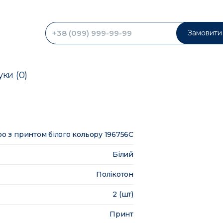
Замовити 
уки (0)
ро з принтом білого кольору 196756C
Білий
Полікотон
2 (шт)
Принт