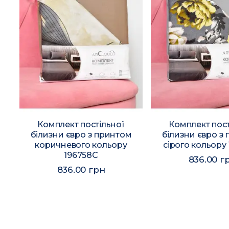
Комплект постільної
Комплект пост
м
білизни євро з принтом
білизни євро з
коричневого кольору
сірого кольору
196758C
836.00 г
836.00 грн