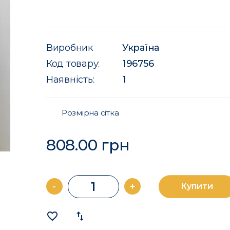
Виробник
Україна
Код товару:
196756
Наявність:
1
Розмірна сітка
808.00 грн
-
+
Купити
favorite_border
import_export