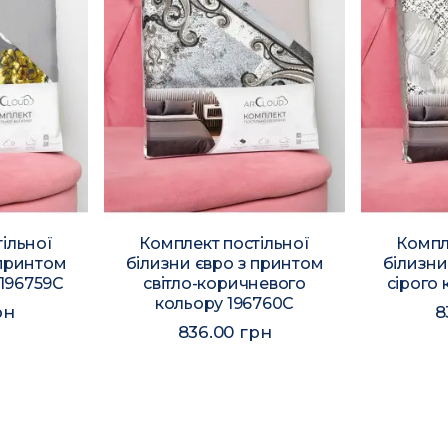
ільної
Комплект постільної
Компл
 принтом
білизни євро з принтом
білизни
 196759C
світло-коричневого
сірого 
кольору 196760C
рн
8
836.00 грн