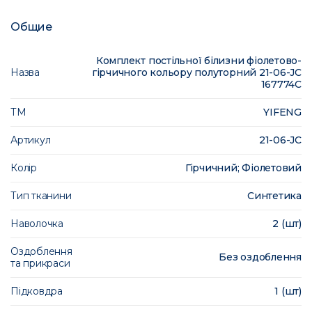
Общие
Комплект постільної білизни фіолетово-
Назва
гірчичного кольору полуторний 21-06-JС
167774C
ТМ
YIFENG
Артикул
21-06-JС
Колір
Гірчичний; Фіолетовий
Тип тканини
Синтетика
Наволочка
2 (шт)
Оздоблення
Без оздоблення
та прикраси
Підковдра
1 (шт)