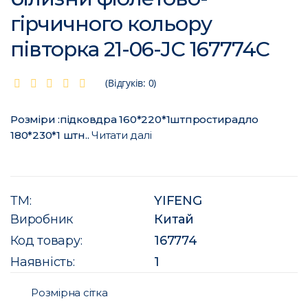
гірчичного кольору
півторка 21-06-JС 167774C
(Відгуків: 0)
Розміри :підковдра 160*220*1штпростирадло
180*230*1 штн..
Читати далі
ТМ:
YIFENG
Виробник
Китай
Код товару:
167774
Наявність:
1
Розмірна сітка