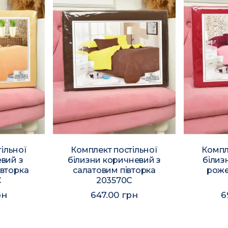
ільної
Комплект постільної
Компл
вий з
білизни коричневий з
білиз
івторка
салатовим півторка
роже
C
203570C
рн
647.00 грн
6