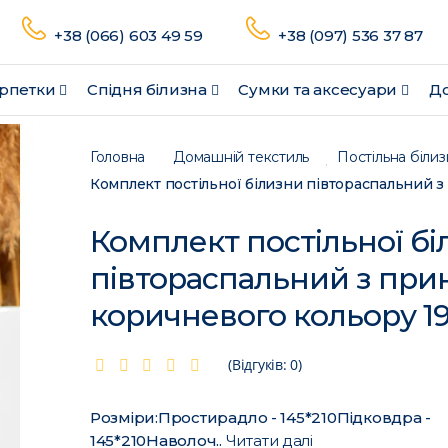
+38 (066) 603 49 59
+38 (097) 536 37 87
рпетки
Спідня білизна
Сумки та аксесуари
До
Головна
Домашній текстиль
Постільна білиз
Комплект постільної бі
півтораспальний з при
коричневого кольору 1
(Відгуків: 0)
Розміри:Простирадло - 145*210Підковдра -
145*210Наволоч..
Читати далі