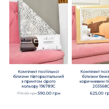
Комплект постільної
Комплект пост
й
білизни півтораспальний
білизни беже
з принтом сірого
коричневим п
кольору 196789C
203568
590.00 грн
625.00 г
770.00 грн