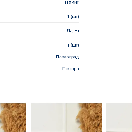
Принт
1 (шт)
Да; Ні
1 (шт)
Павлоград
Півтора