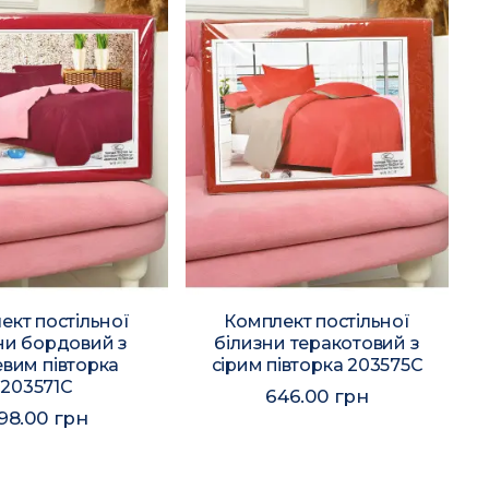
ект постільної
Комплект постільної
ни бордовий з
білизни теракотовий з
вим півторка
сірим півторка 203575C
203571C
646.00 грн
98.00 грн