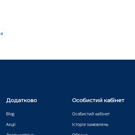
на
Додатково
Особистий кабінет
Blog
Особистий кабінет
Акції
Історія замовлень
Дропшиппінг
Обране