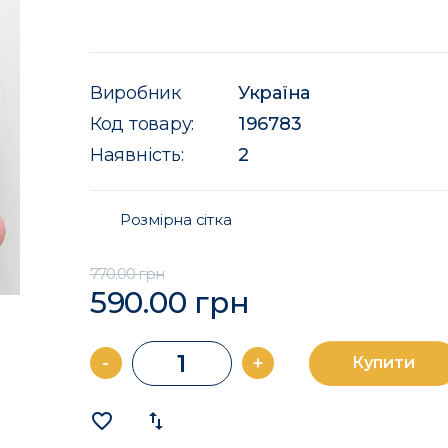
Виробник
Україна
Код товару:
196783
Наявність:
2
Розмірна сітка
770.00 грн
590.00 грн
-
+
Купити
favorite_border
import_export