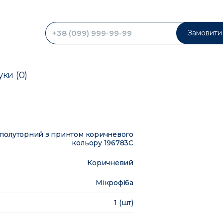
Замовити 
уки (0)
и полуторний з принтом коричневого
кольору 196783C
Коричневий
Мікрофіба
1 (шт)