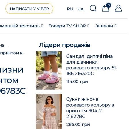
0
НАПИСАТИ У VIBER
RU
UA
машній текстиль
Товари ТV SHOP
Знижки
Лідери продажів
на
Комплект постільної білизни півтораспальний з принтом коричневого кольору 196783C
Сандалі дитячі піна
для дівчинки
лизни
рожевого кольору 51-
186 216320C
нтом
114.00 грн
96783C
Сукня жіноча
рожевого кольору з
принтом 904-2
216278C
285.00 грн