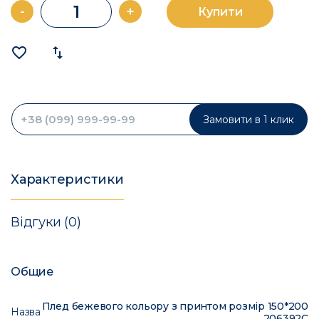
-
+
Купити
favorite_border
import_export
Замовити в 1 клик
Характеристики
Відгуки (0)
Общие
Плед бежевого кольору з принтом розмір 150*200
Назва
206392C