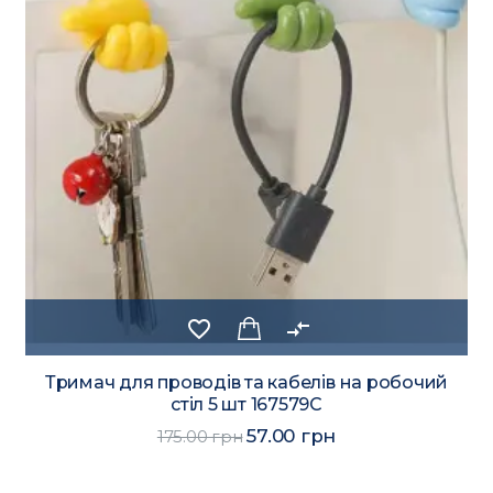
favorite_border
compare_arrows
Тримач для проводів та кабелів на робочий
стіл 5 шт 167579C
57.00 грн
175.00 грн