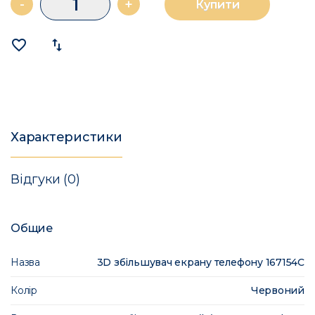
-
+
Купити
favorite_border
import_export
Характеристики
Відгуки (0)
Общие
Назва
3D збільшувач екрану телефону 167154C
Колір
Червоний