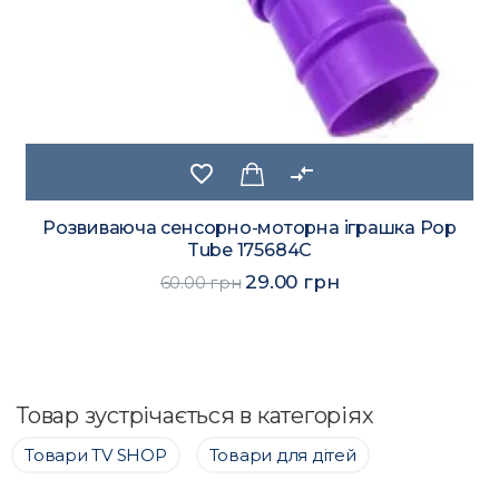
favorite_border
compare_arrows
Розвиваюча сенсорно-моторна іграшка Pop
Tube 175684C
29.00 грн
60.00 грн
Товар зустрічається в категоріях
Товари ТV SHOP
Товари для дітей