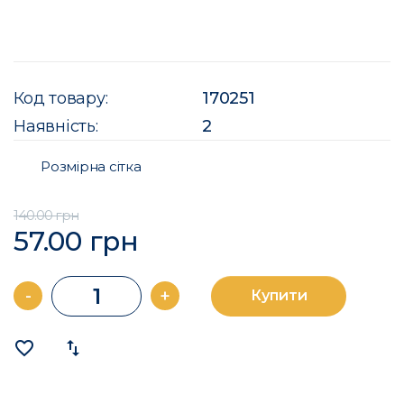
Код товару:
170251
Наявність:
2
Розмірна сітка
140.00 грн
57.00 грн
-
+
Купити
favorite_border
import_export