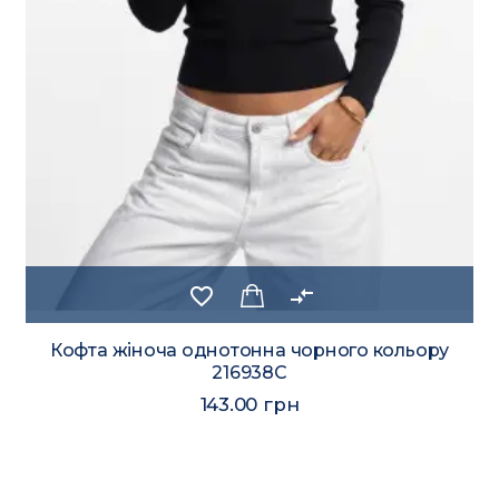
favorite_border
compare_arrows
Кофта жіноча однотонна чорного кольору
216938C
143.00 грн