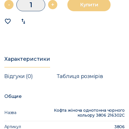
-
+
Купити
favorite_border
import_export
Характеристики
Відгуки (0)
Таблиця розмірів
Общие
Кофта жіноча однотонна чорного
Назва
кольору 3806 216302C
Артикул
3806