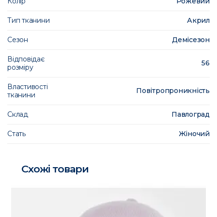
Колір
Рожевий
Тип тканини
Акрил
Сезон
Демісезон
Відповідає
56
розміру
Властивості
Повітропроникність
тканини
Склад
Павлоград
Стать
Жіночий
Схожі товари