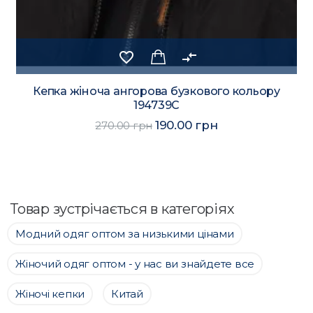
favorite_border
compare_arrows
Кепка жіноча ангорова бузкового кольору
194739C
190.00 грн
270.00 грн
Товар зустрічається в категоріях
Модний одяг оптом за низькими цінами
Жіночий одяг оптом - у нас ви знайдете все
Жіночі кепки
Китай