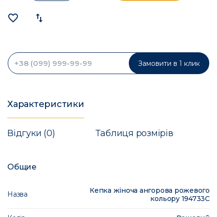
favorite_border
import_export
Замовити в 1 клик
Характеристики
Відгуки (0)
Таблиця розмірів
Общие
Кепка жіноча ангорова рожевого
Назва
кольору 194733C