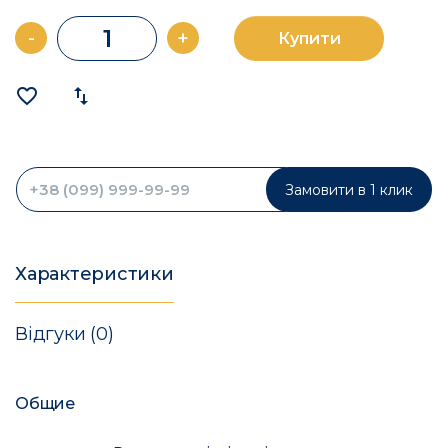
-
+
Купити
favorite_border
import_export
Замовити в 1 клик
Характеристики
Відгуки (0)
Общие