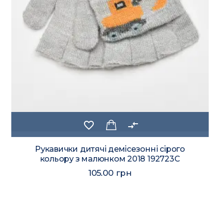
favorite_border
compare_arrows
Рукавички дитячі демісезонні сірого
кольору з малюнком 2018 192723C
105.00 грн