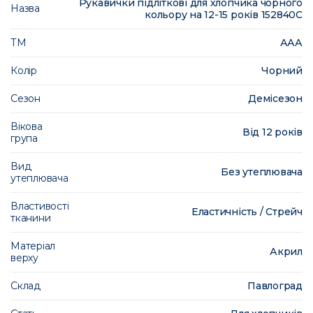
Рукавички підліткові для хлопчика чорного
Назва
кольору на 12-15 років 152840C
ТМ
ААА
Колір
Чорний
Сезон
Демісезон
Вікова
Від 12 років
група
Вид
Без утеплювача
утеплювача
Властивості
Еластичність / Стрейч
тканини
Матеріал
Акрил
верху
Склад
Павлоград