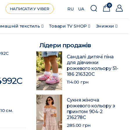
0
НАПИСАТИ У VIBER
RU
UA
машній текстиль
Товари ТV SHOP
Знижки
Лідери продажів
992C
Сандалі дитячі піна
для дівчинки
рожевого кольору 51-
186 216320C
4992C
114.00 грн
Сукня жіноча
рожевого кольору з
10 см.
принтом 904-2
216278C
285.00 грн