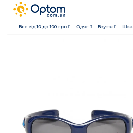
Все від 10 до 100 грн
Одяг
Взуття
Шка