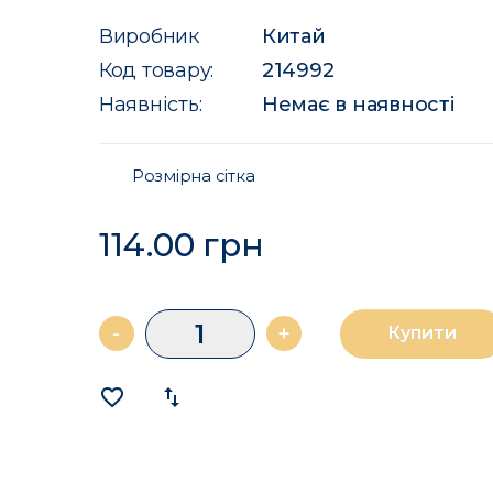
Виробник
Китай
Код товару:
214992
Наявність:
Немає в наявності
Розмірна сітка
114.00 грн
-
+
Купити
favorite_border
import_export