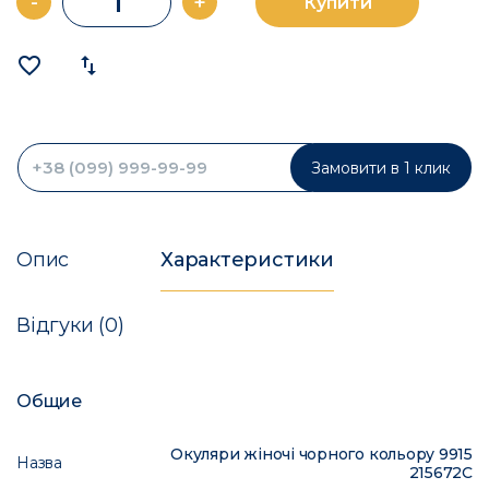
-
+
Купити
favorite_border
import_export
Замовити в 1 клик
Опис
Характеристики
Відгуки (0)
Общие
Окуляри жіночі чорного кольору 9915
Назва
215672C