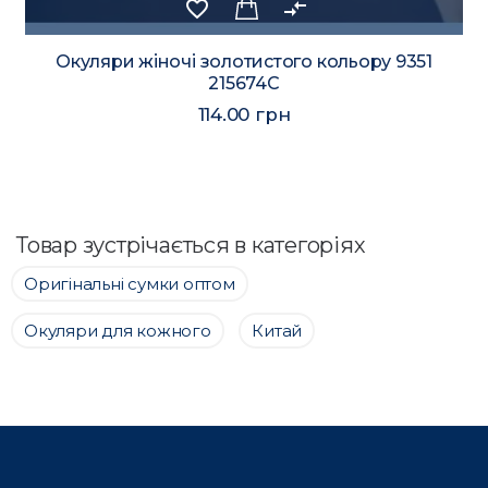
favorite_border
compare_arrows
Окуляри жіночі золотистого кольору 9351
215674C
114.00 грн
Товар зустрічається в категоріях
Оригінальні сумки оптом
Окуляри для кожного
Китай