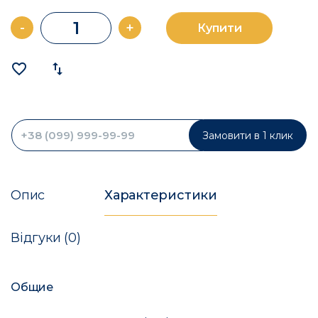
-
+
Купити
favorite_border
import_export
Замовити в 1 клик
Опис
Характеристики
Відгуки (0)
Общие