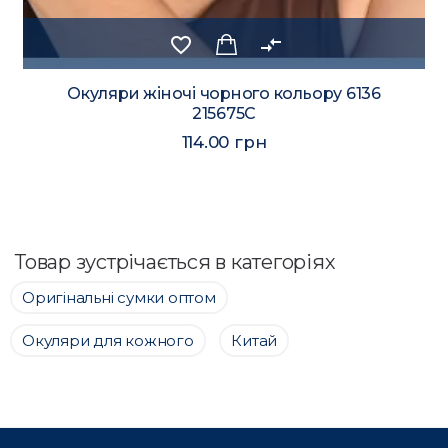
favorite_border
compare_arrows
Окуляри жіночі чорного кольору 6136
215675C
114.00 грн
Товар зустрічається в категоріях
Оригінальні сумки оптом
Окуляри для кожного
Китай