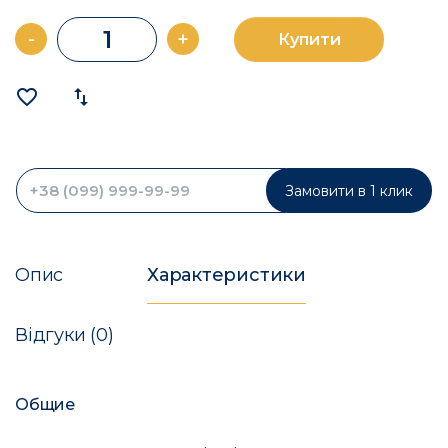
-
+
Купити
favorite_border
import_export
Замовити в 1 клик
Опис
Характеристики
Відгуки (0)
Общие