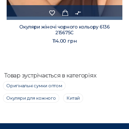
favorite_border
compare_arrows
Окуляри жіночі чорного кольору 6136
215675C
114.00 грн
Товар зустрічається в категоріях
Оригінальні сумки оптом
Окуляри для кожного
Китай