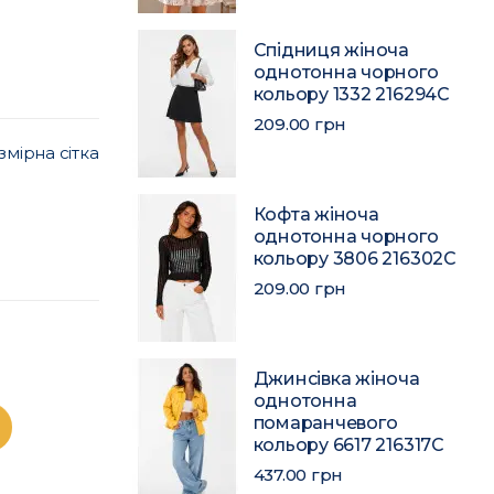
Спідниця жіноча
однотонна чорного
кольору 1332 216294C
209.00 грн
змірна сітка
Кофта жіноча
однотонна чорного
кольору 3806 216302C
209.00 грн
Джинсівка жіноча
однотонна
помаранчевого
кольору 6617 216317C
437.00 грн