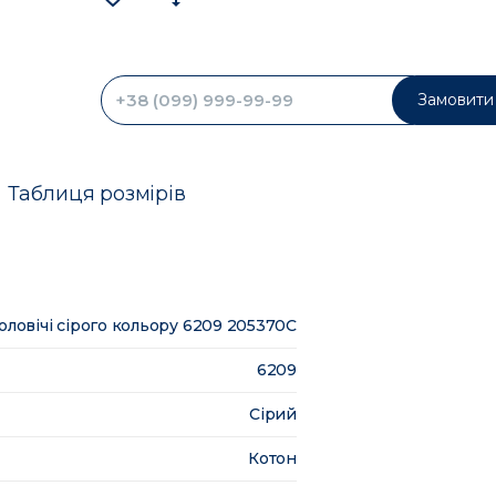
Замовити 
Таблиця розмірів
оловічі сірого кольору 6209 205370C
6209
Сірий
Котон