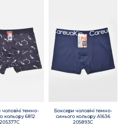
 чоловічі темно-
Боксери чоловічі темно-
о кольору 6812
синього кольору А1636
205377C
205893C