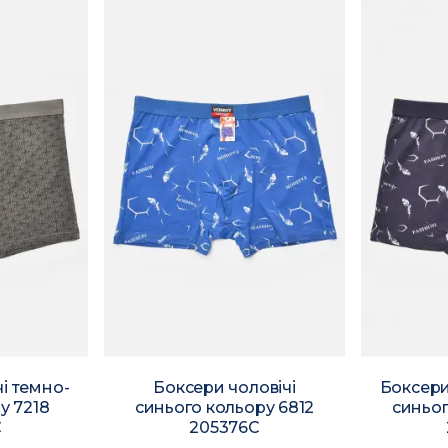
і темно-
Боксери чоловічі
Боксери
у 7218
синього кольору 6812
синьог
C
205376C