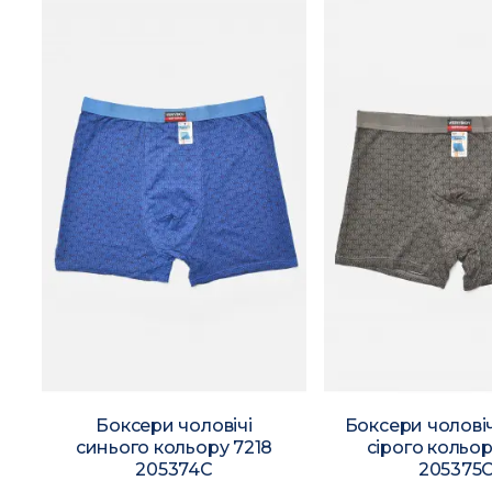
-
Боксери чоловічі
Боксери чоловіч
синього кольору 7218
сірого кольор
205374C
205375