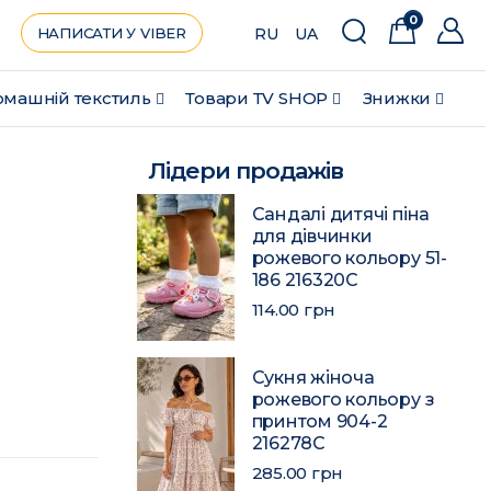
0
НАПИСАТИ У VIBER
RU
UA
машній текстиль
Товари ТV SHOP
Знижки
Лідери продажів
Сандалі дитячі піна
для дівчинки
рожевого кольору 51-
186 216320C
114.00 грн
Сукня жіноча
рожевого кольору з
принтом 904-2
216278C
285.00 грн