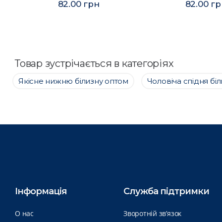
82.00 грн
82.00 г
Товар зустрічається в категоріях
Якісне нижню білизну оптом
Чоловіча спідня бі
Інформація
Служба підтримки
О нас
Зворотній зв’язок