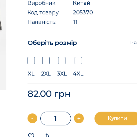
Виробник
Китай
Код товару:
205370
Наявність:
11
Оберіть розмір
Ро
XL
2XL
3XL
4XL
82.00 грн
-
+
Купити
favorite_border
import_export