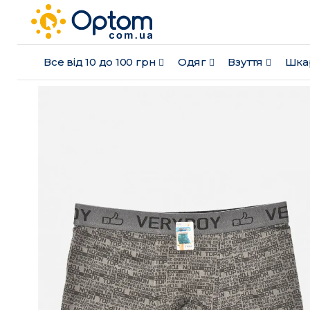
Все від 10 до 100 грн
Одяг
Взуття
Шка