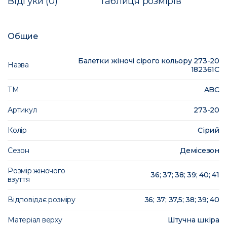
Відгуки (0)
Таблиця розмірів
Общие
Балетки жіночі сірого кольору 273-20
Назва
182361C
ТМ
ABC
Артикул
273-20
Колір
Сірий
Сезон
Демісезон
Розмір жіночого
36; 37; 38; 39; 40; 41
взуття
Відповідає розміру
36; 37; 37,5; 38; 39; 40
Матеріал верху
Штучна шкіра