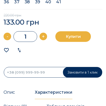
36
37
38
39
40
41
220.00 грн
133.00 грн
-
+
Купити
favorite_border
import_export
Замовити в 1 клик
Опис
Характеристики