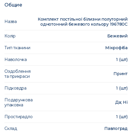
Общие
Комплект постільної білизни полуторний
Назва
однотонний бежевого кольору 196780C
Колір
Бежевий
Тип тканини
Мікрофіба
Наволочка
1 (шт)
Оздоблення
Принт
та прикраси
Підковдра
1 (шт)
Подарункова
Да; Ні
упаковка
Простирадло
1 (шт)
Склад
Павлоград