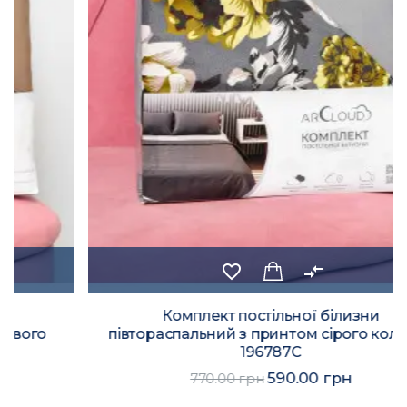
favorite_border
compare_arrows
Комплект постільної білизни
півтораспальний з принтом сірого кольору
196787C
590.00 грн
770.00 грн