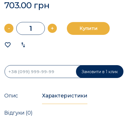
703.00 грн
-
+
Купити
favorite_border
import_export
Замовити в 1 клик
Опис
Характеристики
Відгуки (0)