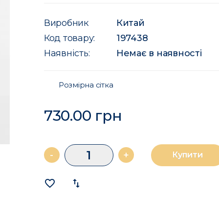
Виробник
Китай
Код товару:
197438
Наявність:
Немає в наявності
Розмірна сітка
730.00 грн
-
+
Купити
favorite_border
import_export