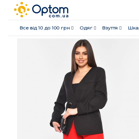
Все від 10 до 100 грн
Одяг
Взуття
Шка