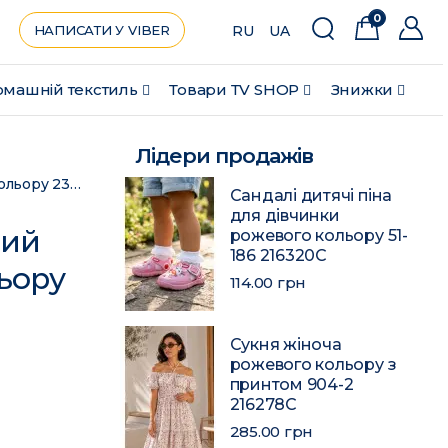
0
НАПИСАТИ У VIBER
RU
UA
машній текстиль
Товари ТV SHOP
Знижки
Лідери продажів
Костюм жіночий брючний чорного-червоного кольору 2322-2306 197438C
Сандалі дитячі піна
для дівчинки
ний
рожевого кольору 51-
186 216320C
ьору
114.00 грн
Сукня жіноча
рожевого кольору з
принтом 904-2
216278C
285.00 грн