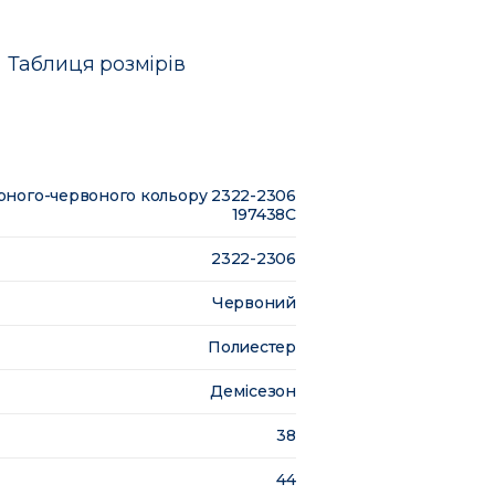
Таблиця розмірів
ного-червоного кольору 2322-2306
197438C
2322-2306
Червоний
Полиестер
Демісезон
38
44