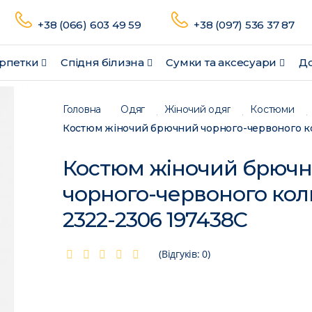
+38 (066) 603 49 59
+38 (097) 536 37 87
рпетки
Спідня білизна
Сумки та аксесуари
До
Головна
Одяг
Жіночий одяг
Костюми
Костюм жіночий брюч
чорного-червоного кол
2322-2306 197438C
(Відгуків: 0)