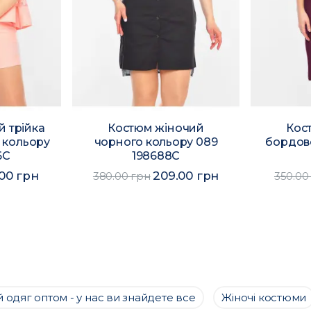
 трійка
Костюм жіночий
Кос
 кольору
чорного кольору 089
бордов
6C
198688C
.00 грн
209.00 грн
380.00 грн
350.00
 одяг оптом - у нас ви знайдете все
Жіночі костюми