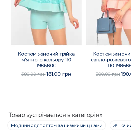
Костюм жіночий трійка
Костюм жіночий
м'ятного кольору 110
світло-рожевого
198680C
110 19868
181.00 грн
190
380.00 грн
380.00 грн
Товар зустрічається в категоріях
Модний одяг оптом за низькими цінами
Жіночий