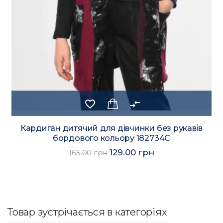
favorite_border
compare_arrows
Кардиган дитячий для дівчинки без рукавів
бордового кольору 182734C
129.00 грн
165.00 грн
Товар зустрічається в категоріях