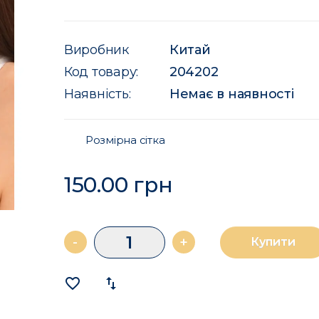
Виробник
Китай
Код товару:
204202
Наявність:
Немає в наявності
Розмірна сітка
150.00 грн
-
+
Купити
favorite_border
import_export