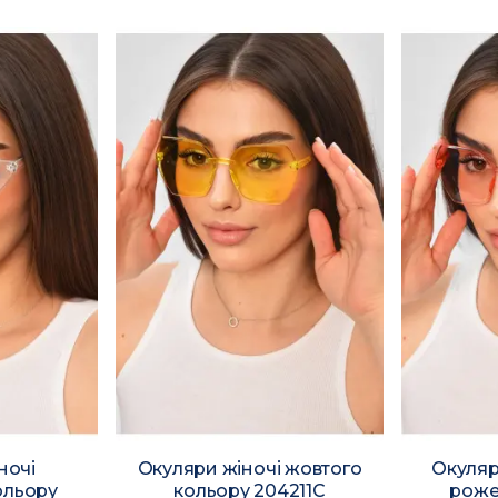
ночі
Окуляри жіночі жовтого
Окуляри
ольору
кольору 204211C
роже