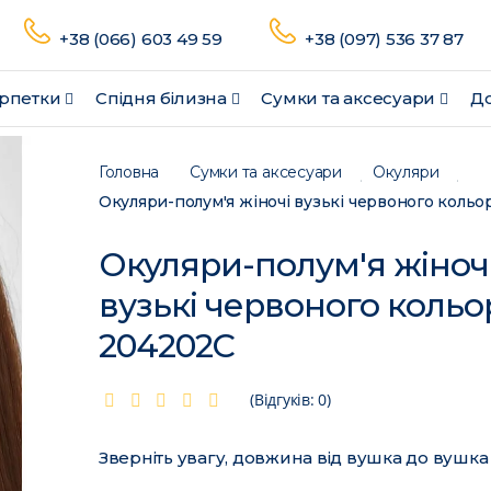
+38 (066) 603 49 59
+38 (097) 536 37 87
рпетки
Спідня білизна
Сумки та аксесуари
До
Головна
Сумки та аксесуари
Окуляри
Окуляри-полум'я жіночі вузькі червоного коль
Окуляри-полум'я жіноч
вузькі червоного кольо
204202C
(Відгуків: 0)
Зверніть увагу, довжина від вушка до вушка 