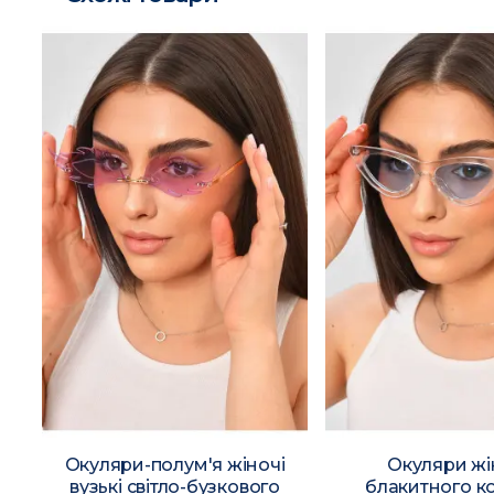
і
Окуляри-полум'я жіночі
Окуляри жі
вузькі світло-бузкового
блакитного к