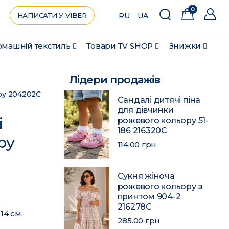
0
НАПИСАТИ У VIBER
RU
UA
машній текстиль
Товари ТV SHOP
Знижки
Лідери продажів
ору 204202C
Сандалі дитячі піна
для дівчинки
і
рожевого кольору 51-
186 216320C
ру
114.00 грн
Сукня жіноча
рожевого кольору з
принтом 904-2
216278C
14 см.
285.00 грн