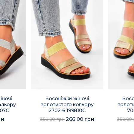
іночі
Босоніжки жіночі
Босо
ольору
золотистого кольору
золот
807C
2702-6 199810C
70
рн
266.00 грн
350.00 грн
350.00