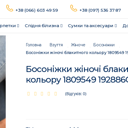
+38 (066) 603 49 59
+38 (097) 536 37 87
рпетки
Спідня білизна
Сумки та аксесуари
До
Головна
Взуття
Жіноче
Босоніжки
Босоніжки жіночі блакитного кольору 1809549 
Босоніжки жіночі блак
кольору 1809549 192886
(Відгуків: 0)