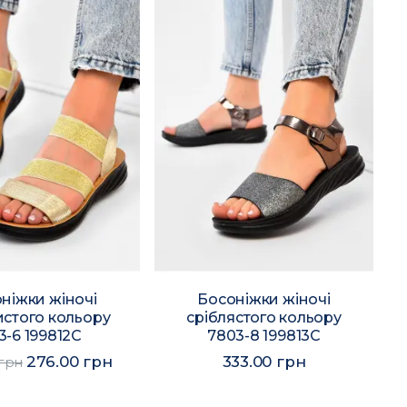
ніжки жіночі
Босоніжки жіночі
истого кольору
сріблястого кольору
3-6 199812C
7803-8 199813C
276.00 грн
333.00 грн
 грн