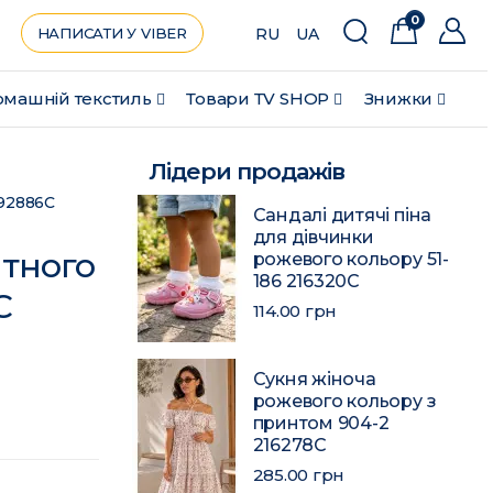
0
НАПИСАТИ У VIBER
RU
UA
машній текстиль
Товари ТV SHOP
Знижки
Лідери продажів
192886C
Сандалі дитячі піна
для дівчинки
итного
рожевого кольору 51-
186 216320C
C
114.00 грн
Сукня жіноча
рожевого кольору з
принтом 904-2
216278C
285.00 грн