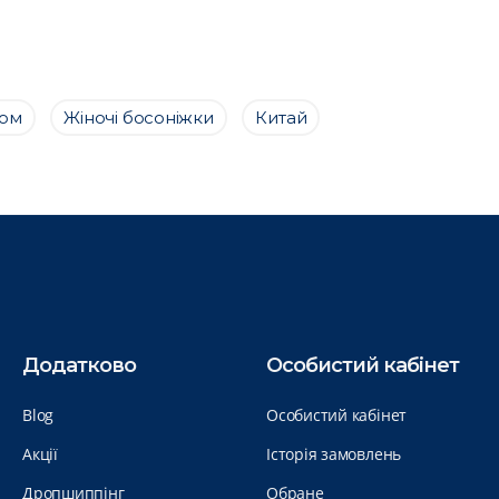
том
Жіночі босоніжки
Китай
Додатково
Особистий кабінет
Blog
Особистий кабінет
Акції
Історія замовлень
Дропшиппінг
Обране