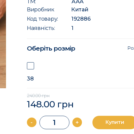
ТМ:
ААА
Виробник
Китай
Код товару:
192886
Наявність:
1
Оберіть розмір
Ро
38
240.00 грн
148.00 грн
-
+
Купити