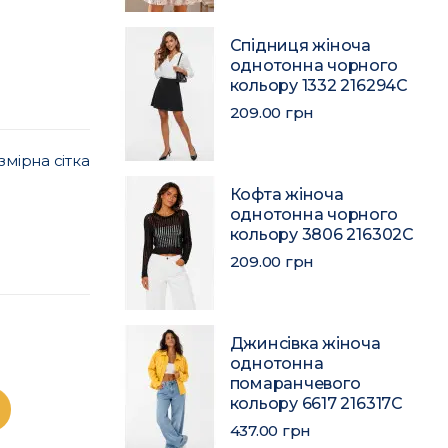
Спідниця жіноча
однотонна чорного
кольору 1332 216294C
209.00 грн
змірна сітка
Кофта жіноча
однотонна чорного
кольору 3806 216302C
209.00 грн
Джинсівка жіноча
однотонна
помаранчевого
кольору 6617 216317C
437.00 грн