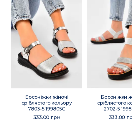
Босоніжки жіночі
Босоніжки ж
сріблястого кольору
сріблястого к
7803-5 199805C
2702-5 199
333.00 грн
333.00 г