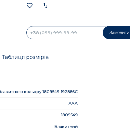
favorite_border
import_export
Замовити 
Таблиця розмірів
блакитного кольору 1809549 192886C
ААА
1809549
Блакитний