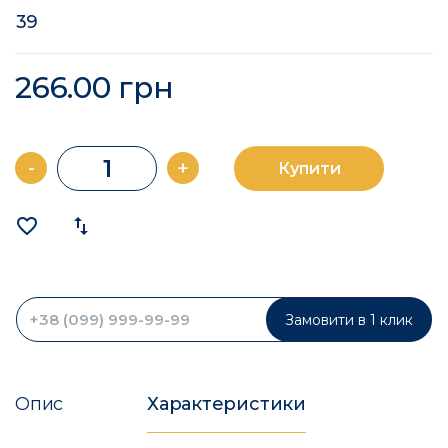
39
266.00 грн
-
+
Купити
favorite_border
import_export
Замовити в 1 клик
Опис
Характеристики