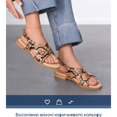
favorite_border
compare_arrows
Босоніжки жіночі коричневого кольору