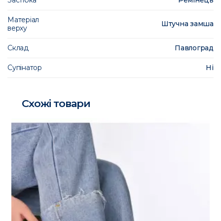
Застібка
Ремінець
Матеріал
Штучна замша
верху
Склад
Павлоград
Супінатор
Ні
Схожі товари