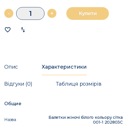
-
+
Купити
favorite_border
import_export
Опис
Характеристики
Відгуки (0)
Таблиця розмірів
Общие
Балетки жіночі білого кольору сітка
Назва
001-1 202803C