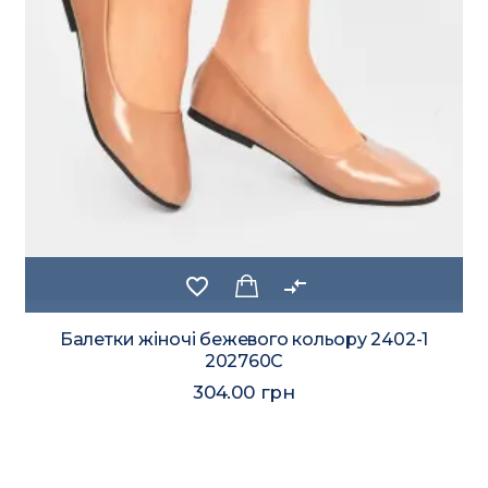
favorite_border
compare_arrows
Балетки жіночі бежевого кольору 2402-1
202760C
304.00 грн