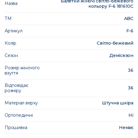
Балетки жіночі світло-бежевого
Назва
кольору F-6 181610C
ТМ
ABC
Артикул
F-6
Колір
Світло-бежевий
Сезон
Демісезон
Розмір жіночого
36
взуття
Відповідає
36
розміру
Матеріал верху
Штучна шкіра
Ортопедичні
Ні
Прошивка
Немає