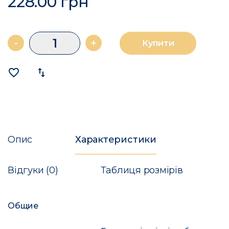
228.00 грн
-
+
Купити
favorite_border
import_export
Опис
Характеристики
Відгуки (0)
Таблиця розмірів
Общие