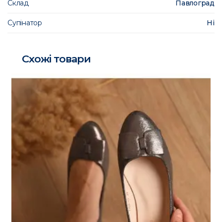
Склад
Павлоград
Супінатор
Ні
Схожі товари