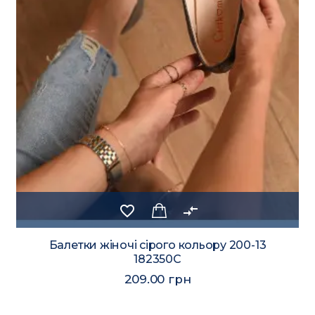
favorite_border
compare_arrows
Балетки жіночі сірого кольору 200-13
182350C
209.00 грн