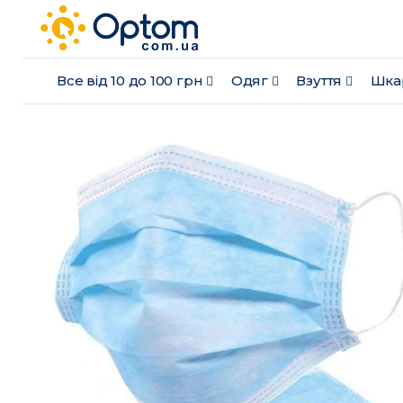
Все від 10 до 100 грн
Одяг
Взуття
Шка