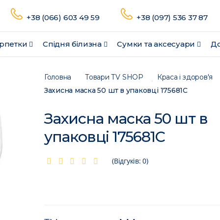
+38 (066) 603 49 59
+38 (097) 536 37 87
рпетки
Спідня білизна
Сумки та аксесуари
До
Головна
Товари ТV SHOP
Краса і здоров'я
Захисна маска 50 шт в упаковці 175681C
Захисна маска 50 шт в
упаковці 175681C
(Відгуків: 0)