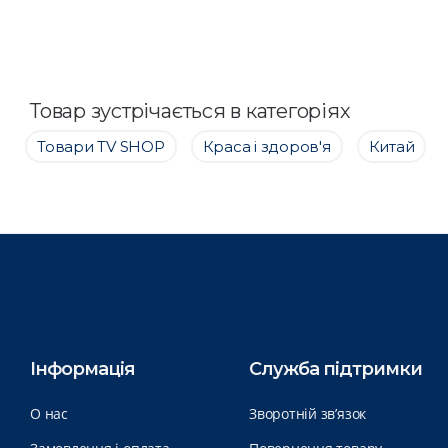
Товар зустрічається в категоріях
Товари ТV SHOP
Краса і здоров'я
Китай
Інформація
Служба підтримки
О нас
Зворотній зв’язок