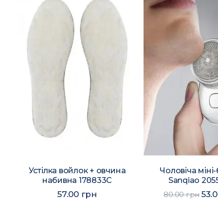
Устілка войлок + овчина
Чоловіча міні
набивна 178833C
Sanqiao 20
57.00 грн
53.
80.00 грн