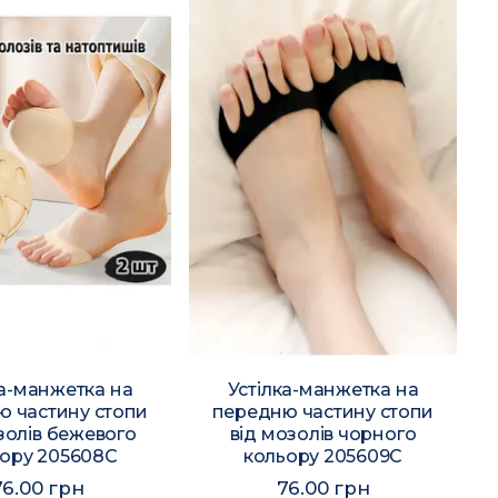
ка-манжетка на
Устілка-манжетка на
ю частину стопи
передню частину стопи
золів бежевого
від мозолів чорного
ору 205608C
кольору 205609C
76.00 грн
76.00 грн