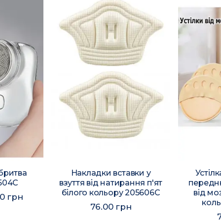
-бритва
Накладки вставки у
Устіл
5504C
взуття від натирання п'ят
передн
білого кольору 205606C
від мо
00 грн
коль
76.00 грн