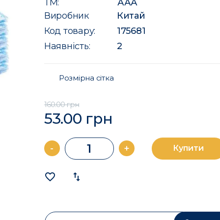
ТМ:
ААА
Виробник
Китай
Код товару:
175681
Наявність:
2
Розмірна сітка
160.00 грн
53.00 грн
-
+
Купити
favorite_border
import_export