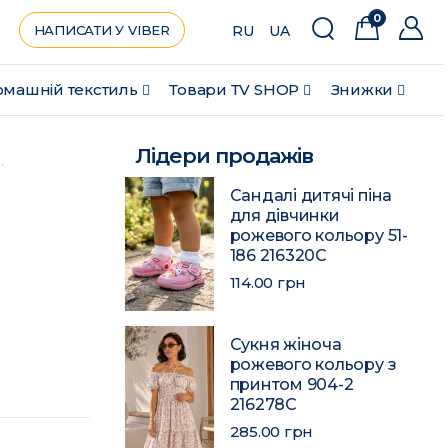
0
НАПИСАТИ У VIBER
RU
UA
машній текстиль
Товари ТV SHOP
Знижки
Лідери продажів
Сандалі дитячі піна
для дівчинки
рожевого кольору 51-
186 216320C
114.00 грн
Сукня жіноча
рожевого кольору з
принтом 904-2
216278C
285.00 грн