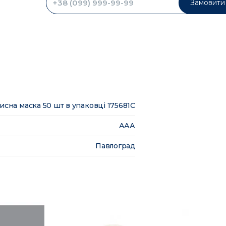
Замовити 
исна маска 50 шт в упаковці 175681C
ААА
Павлоград