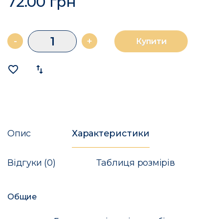
72.00 грн
-
+
Купити
favorite_border
import_export
Опис
Характеристики
Відгуки (0)
Таблиця розмірів
Общие