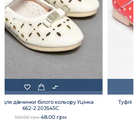
favorite_border
compare_arrows
Туфлі для дівчинки коралового кольору
Уцінка 661-5 203546C
48.00 грн
100.00 грн