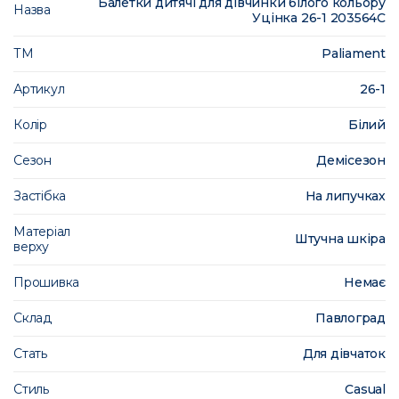
Балетки дитячі для дівчинки білого кольору
Назва
Уцінка 26-1 203564C
ТМ
Paliament
Артикул
26-1
Колір
Білий
Сезон
Демісезон
Застібка
На липучках
Матеріал
Штучна шкіра
верху
Прошивка
Немає
Склад
Павлоград
Стать
Для дівчаток
Стиль
Casual