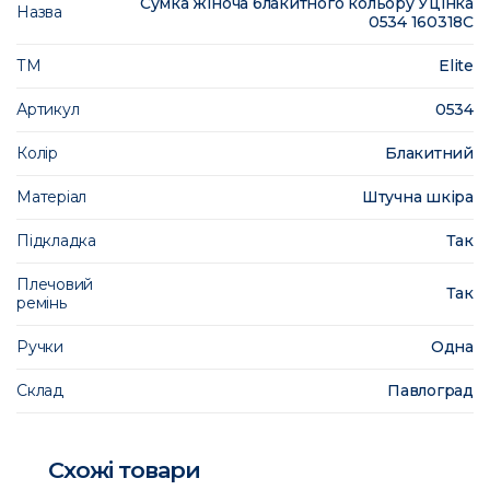
Сумка жіноча блакитного кольору Уцінка
Назва
0534 160318C
ТМ
Elite
Артикул
0534
Колір
Блакитний
Матеріал
Штучна шкіра
Підкладка
Так
Плечовий
Так
ремінь
Ручки
Одна
Склад
Павлоград
Схожі товари