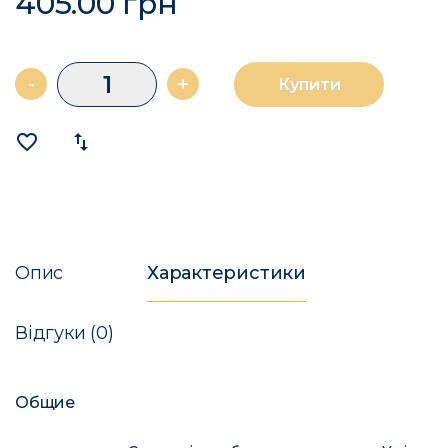
405.00 грн
-
+
Купити
favorite_border
import_export
Опис
Характеристики
Відгуки (0)
Общие