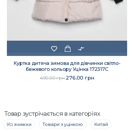
favorite_border
compare_arrows
Куртка дитяча зимова для дівчинки світло-
бежевого кольору Уцінка 172317C
276.00 грн
490.00 грн
Товар зустрічається в категоріях
Усі знижки
Товари з уцінкою
Китай