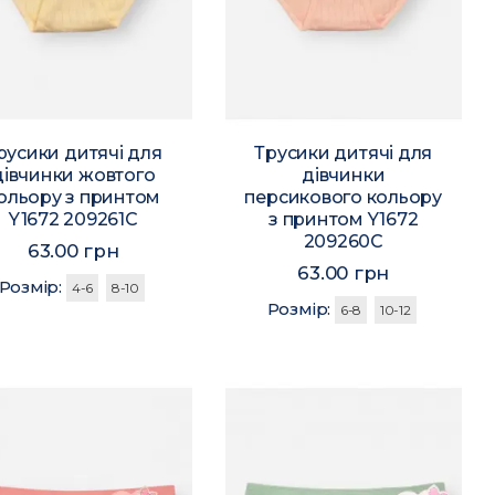
русики дитячі для
Трусики дитячі для
дівчинки жовтого
дівчинки
ольору з принтом
персикового кольору
Y1672 209261C
з принтом Y1672
209260C
63.00 грн
63.00 грн
Розмір:
4-6
8-10
Розмір:
6-8
10-12