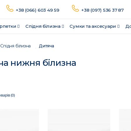
+38 (066) 603 49 59
+38 (097) 536 37 87
рпетки
Спідня білизна
Сумки та аксесуари
До
Спідня білизна
Дитяча
ча нижня білизна
варів (0)