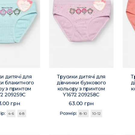
и дитячі для
Трусики дитячі для
Т
ки блакитного
дівчинки бузкового
д
ру з принтом
кольору з принтом
к
72 209259C
Y1672 209258C
3.00 грн
63.00 грн
ір:
Розмір:
4-6
6-8
8-10
10-12