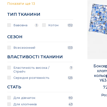
Показати ще 13
ТИП ТКАНИНИ
Бавовна
Котон
1
132
СЕЗОН
Всесезонний
133
ВЛАСТИВОСТІ ТКАНИНИ
Боксер
Еластичність висока /
7
хлоп
Стрейч
кольо
Середня розтяжність
125
Y63
СТАТЬ
7
Ро
Для дівчаток
90
Для хлопчиків
43