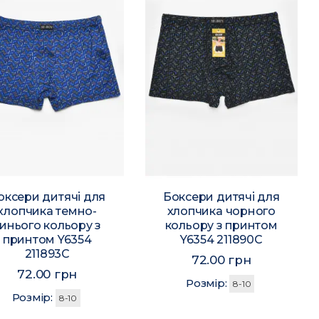
оксери дитячі для
Боксери дитячі для
хлопчика темно-
хлопчика чорного
инього кольору з
кольору з принтом
принтом Y6354
Y6354 211890C
211893C
72.00 грн
72.00 грн
Розмір:
8-10
Розмір:
8-10