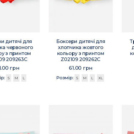
и дитячі для
Боксери дитячі для
Т
ка червоного
хлопчика жовтого
ру з принтом
кольору з принтом
к
09 209263C
Z02109 209262C
1.00 грн
61.00 грн
ір:
Розмір:
S
M
L
S
M
L
XL