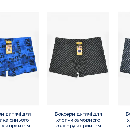
и дитячі для
Боксери дитячі для
Б
ика синього
хлопчика чорного
х
ру з принтом
кольору з принтом
к