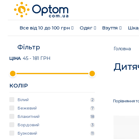
Все від 10 до 100 грн
Одяг
Взуття
Шка
Фільтр
Головна
ЦІНА
45
-
181
ГРН
Дитя
КОЛІР
Білий
2
Порівняння то
Бежевий
7
Блакитний
18
Бордовий
3
Бузковий
11