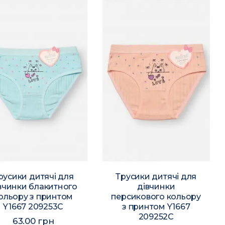
русики дитячі для
Трусики дитячі для
вчинки блакитного
дівчинки
ольору з принтом
персикового кольору
Y1667 209253C
з принтом Y1667
209252C
63.00 грн