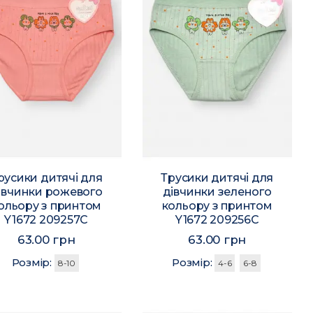
русики дитячі для
Трусики дитячі для
івчинки рожевого
дівчинки зеленого
ольору з принтом
кольору з принтом
Y1672 209257C
Y1672 209256C
63.00 грн
63.00 грн
Розмір:
Розмір:
8-10
4-6
6-8