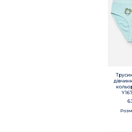
Трусик
дівчин
кольо
Y16
6
Розм