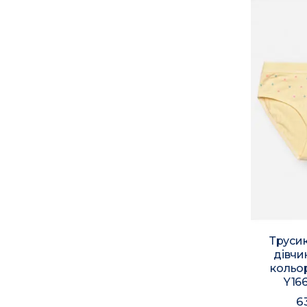
Трусик
дівчи
кольо
Y16
6