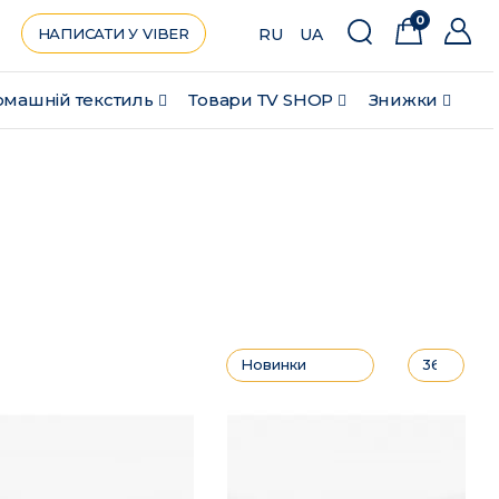
0
НАПИСАТИ У VIBER
RU
UA
машній текстиль
Товари ТV SHOP
Знижки