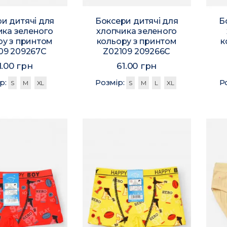
и дитячі для
Боксери дитячі для
Б
ика зеленого
хлопчика зеленого
ру з принтом
кольору з принтом
к
09 209267C
Z02109 209266C
1.00 грн
61.00 грн
р:
Розмір:
Р
S
M
XL
S
M
L
XL