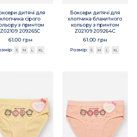
оксери дитячі для
Боксери дитячі для
хлопчика сірого
хлопчика блакитного
ольору з принтом
кольору з принтом
Z02109 209265C
Z02109 209264C
61.00 грн
61.00 грн
озмір:
Розмір:
S
M
L
XL
S
M
L
XL