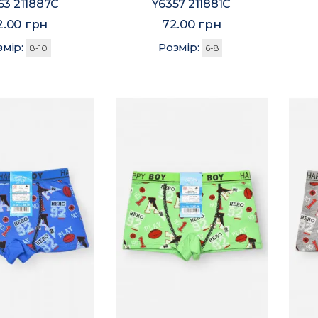
63 211887C
Y6357 211881C
2.00 грн
72.00 грн
змір:
Розмір:
8-10
6-8