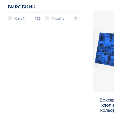
ВИРОБНИК
Китай
Україна
132
1
Боксер
хлопч
кольо