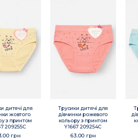
и дитячі для
Трусики дитячі для
Т
нки жовтого
дівчинки рожевого
ді
ру з принтом
кольору з принтом
к
67 209255C
Y1667 209254C
3.00 грн
63.00 грн