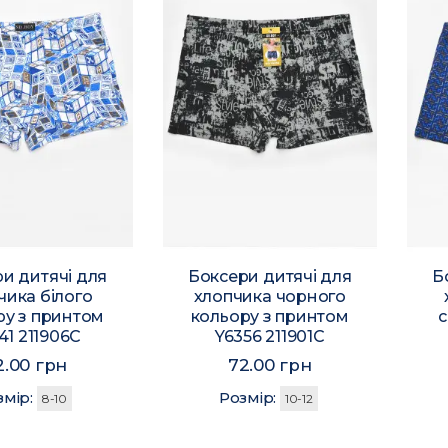
и дитячі для
Боксери дитячі для
Б
чика білого
хлопчика чорного
ру з принтом
кольору з принтом
с
41 211906C
Y6356 211901C
2.00 грн
72.00 грн
змір:
Розмір:
8-10
10-12