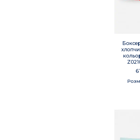
Боксер
хлопчи
кольо
Z021
6
Розм