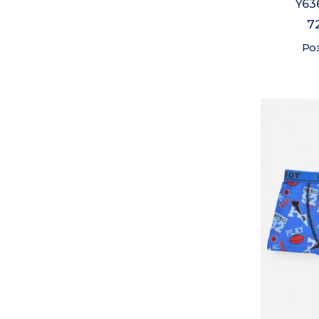
Y63
7
Ро