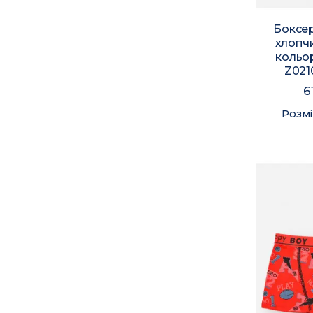
Боксер
хлопч
кольо
Z021
6
Розмі