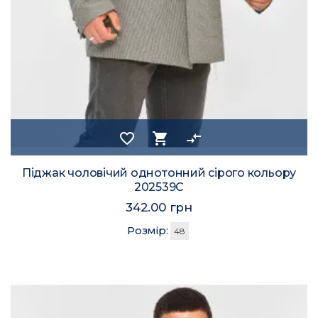
favorite_border
shopping_cart
compare_arrows
Піджак чоловічий однотонний сірого кольору
202539C
342.00 грн
Розмір:
48