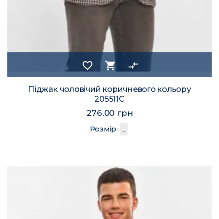
favorite_border
shopping_cart
compare_arrows
Піджак чоловічий коричневого кольору
205511C
276.00 грн
Розмір:
L