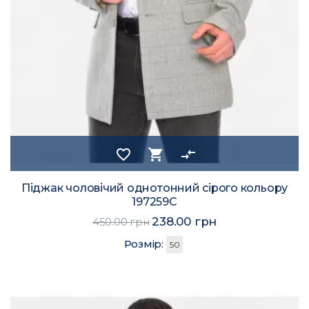
favorite_border
shopping_cart
compare_arrows
Піджак чоловічий однотонний сірого кольору
197259C
238.00 грн
450.00 грн
Розмір:
50