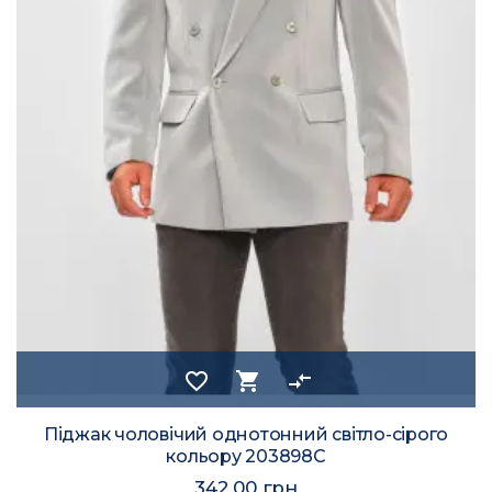
favorite_border
shopping_cart
compare_arrows
Піджак чоловічий однотонний світло-сірого
кольору 203898C
342.00 грн