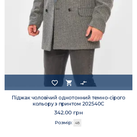
favorite_border
shopping_cart
compare_arrows
Піджак чоловічий однотонний темно-сірого
кольору з принтом 202540C
342.00 грн
Розмір:
48