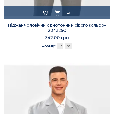
favorite_border
shopping_cart
compare_arrows
Піджак чоловічий однотонний сірого кольору
204325C
342.00 грн
Розмір:
46
48