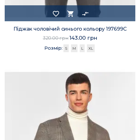
favorite_border
shopping_cart
compare_arrows
Піджак чоловічий синього кольору 197699C
143.00 грн
320.00 грн
Розмір:
S
M
L
XL