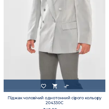
favorite_border
shopping_cart
compare_arrows
Піджак чоловічий однотонний сірого кольору
204330C