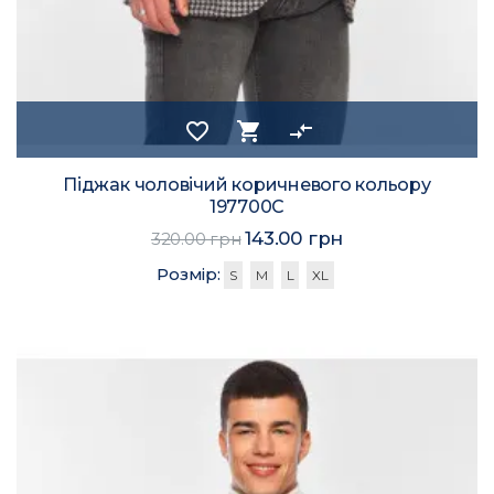
favorite_border
shopping_cart
compare_arrows
Піджак чоловічий коричневого кольору
197700C
143.00 грн
320.00 грн
Розмір:
S
M
L
XL