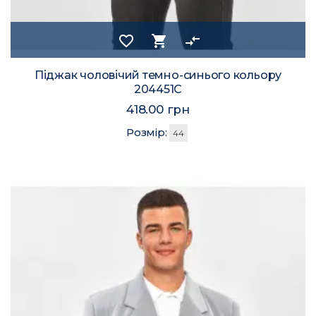
favorite_border
shopping_cart
compare_arrows
Піджак чоловічий темно-синього кольору
204451C
418.00 грн
Розмір:
44