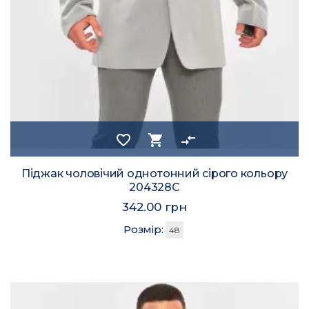
favorite_border
shopping_cart
compare_arrows
Піджак чоловічий однотонний сірого кольору
204328C
342.00 грн
Розмір:
48