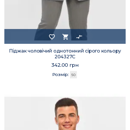
favorite_border
shopping_cart
compare_arrows
Піджак чоловічий однотонний сірого кольору
204327C
342.00 грн
Розмір:
50