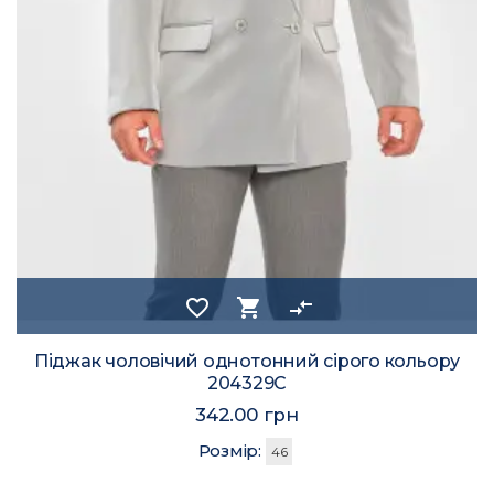
favorite_border
shopping_cart
compare_arrows
Піджак чоловічий однотонний сірого кольору
204329C
342.00 грн
Розмір:
46