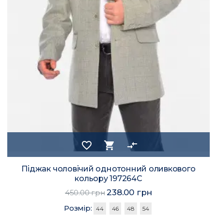
favorite_border
shopping_cart
compare_arrows
Піджак чоловічий однотонний оливкового
кольору 197264C
238.00 грн
450.00 грн
Розмір:
44
46
48
54