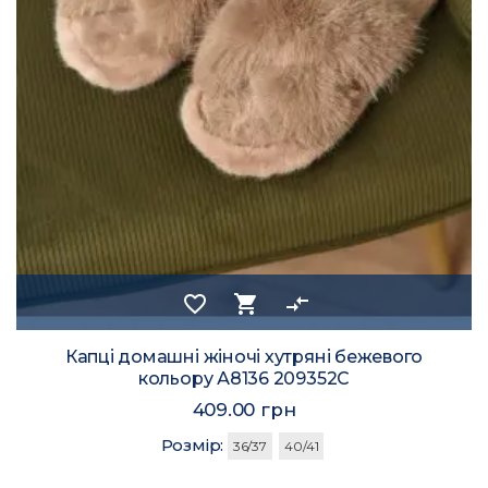
favorite_border
shopping_cart
compare_arrows
Капці домашні жіночі хутряні бежевого
кольору А8136 209352C
409.00 грн
Розмір:
36/37
40/41