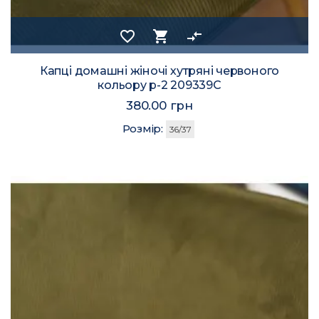
favorite_border
shopping_cart
compare_arrows
Капці домашні жіночі хутряні червоного
кольору р-2 209339C
380.00 грн
Розмір:
36/37