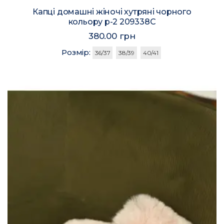
Капці домашні жіночі хутряні чорного
кольору р-2 209338C
380.00 грн
Розмір:
36/37
38/39
40/41