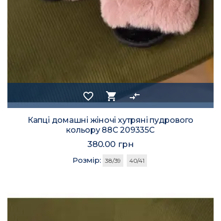
favorite_border
shopping_cart
compare_arrows
Капці домашні жіночі хутряні пудрового
кольору 88С 209335C
380.00 грн
Розмір:
38/39
40/41