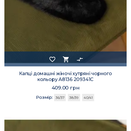
favorite_border
shopping_cart
compare_arrows
Капці домашні жіночі хутряні чорного
кольору А8136 209341C
409.00 грн
Розмір:
36/37
38/39
40/41