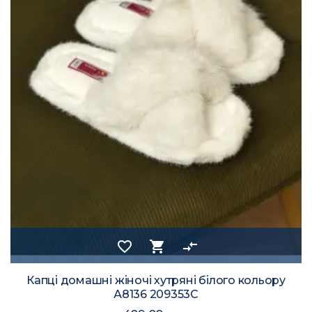
favorite_border
shopping_cart
compare_arrows
Капці домашні жіночі хутряні білого кольору
А8136 209353C