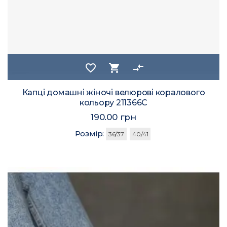
favorite_border
shopping_cart
compare_arrows
Капці домашні жіночі велюрові коралового
кольору 211366C
190.00 грн
Розмір:
36/37
40/41