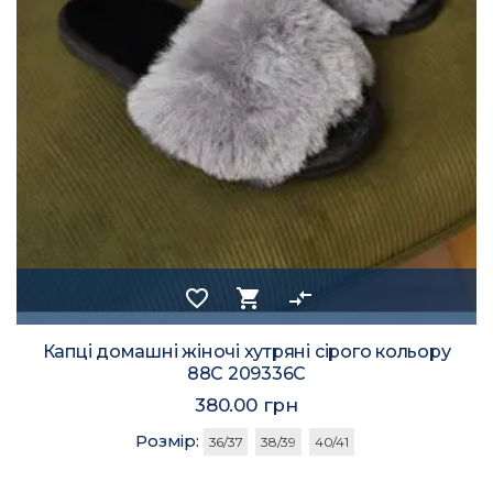
favorite_border
shopping_cart
compare_arrows
Капці домашні жіночі хутряні сірого кольору
88С 209336C
380.00 грн
Розмір:
36/37
38/39
40/41