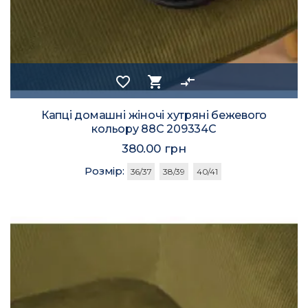
favorite_border
shopping_cart
compare_arrows
Капці домашні жіночі хутряні бежевого
кольору 88С 209334C
380.00 грн
Розмір:
36/37
38/39
40/41