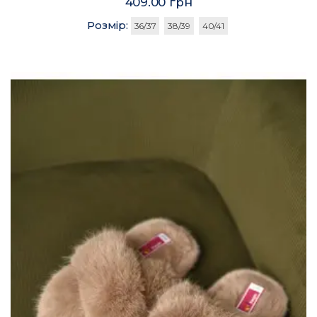
409.00 грн
Розмір:
36/37
38/39
40/41