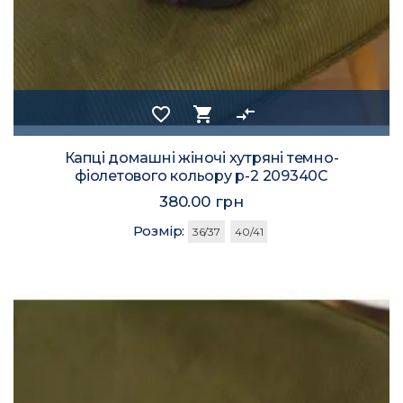
favorite_border
shopping_cart
compare_arrows
Капці домашні жіночі хутряні темно-
фіолетового кольору р-2 209340C
380.00 грн
Розмір:
36/37
40/41