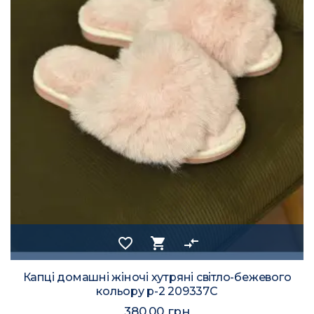
favorite_border
shopping_cart
compare_arrows
Капці домашні жіночі хутряні світло-бежевого
кольору р-2 209337C
380.00 грн