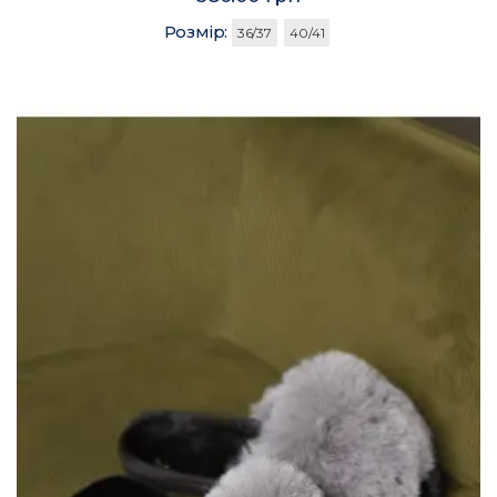
Розмір:
36/37
40/41