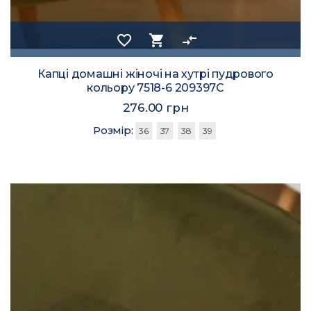
favorite_border
shopping_cart
compare_arrows
Капці домашні жіночі на хутрі пудрового
кольору 7518-6 209397C
276.00 грн
Розмір:
36
37
38
39