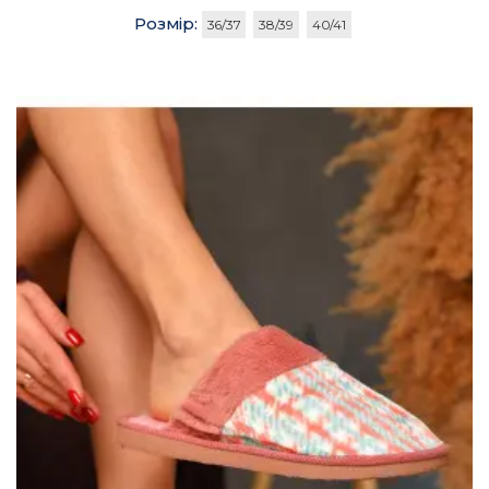
Розмір:
36/37
38/39
40/41