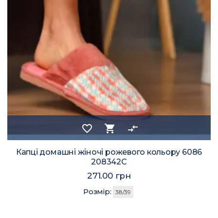
favorite_border
shopping_cart
compare_arrows
Капці домашні жіночі рожевого кольору 6086
208342C
271.00 грн
Розмір:
38/39