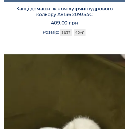
Капці домашні жіночі хутряні пудрового
кольору А8136 209354C
409.00 грн
Розмір:
36/37
40/41