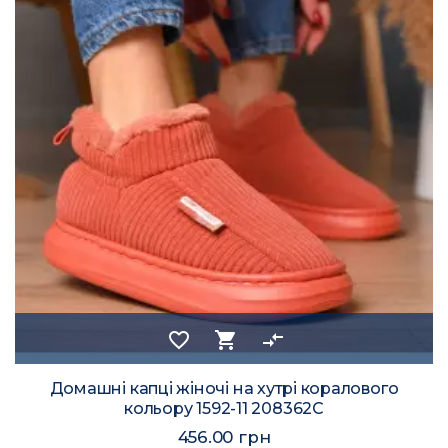
favorite_border
shopping_cart
compare_arrows
Домашні капці жіночі на хутрі коралового
кольору 1592-11 208362C
456.00 грн