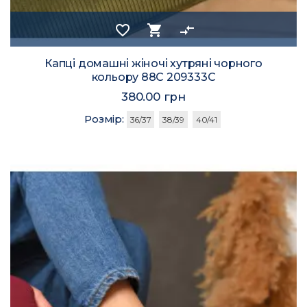
favorite_border
shopping_cart
compare_arrows
Капці домашні жіночі хутряні чорного
кольору 88С 209333C
380.00 грн
Розмір:
36/37
38/39
40/41