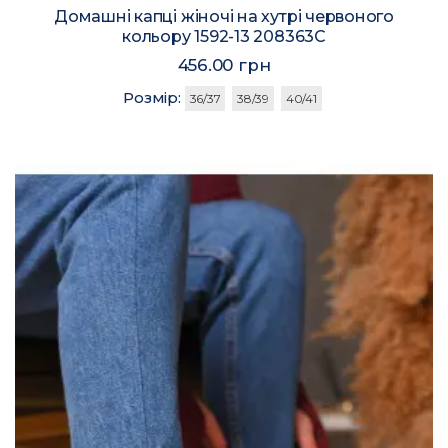
Домашні капці жіночі на хутрі червоного
кольору 1592-13 208363C
456.00 грн
Розмір:
36/37
38/39
40/41