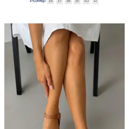
Розмір:
36
37
38
39
40
41