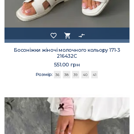
favorite_border
shopping_cart
compare_arrows
Босоніжки жіночі молочного кольору 171-3
216432C
551.00 грн
Розмір:
36
38
39
40
41