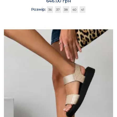
646.00 грн
Розмір:
36
37
38
40
41