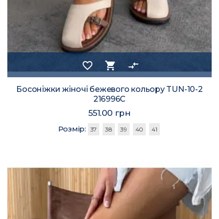
favorite_border
shopping_cart
compare_arrows
Босоніжки жіночі бежевого кольору TUN-10-2
216996C
551.00 грн
Розмір:
37
38
39
40
41