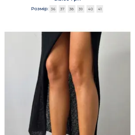
Розмір:
36
37
38
39
40
41