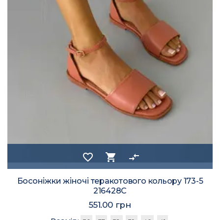
favorite_border
shopping_cart
compare_arrows
Босоніжки жіночі теракотового кольору 173-5
216428C
551.00 грн