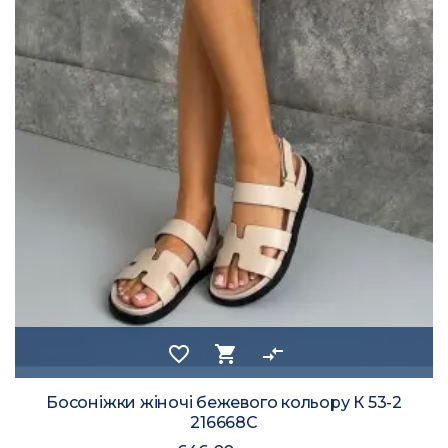
favorite_border
shopping_cart
compare_arrows
Босоніжки жіночі бежевого кольору К 53-2
216668C