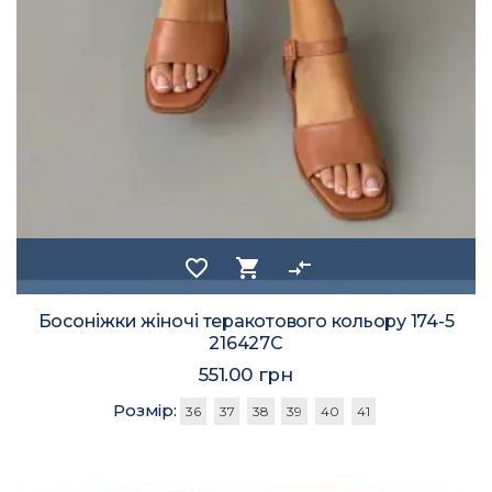
favorite_border
shopping_cart
compare_arrows
Босоніжки жіночі теракотового кольору 174-5
216427C
551.00 грн
Розмір:
36
37
38
39
40
41