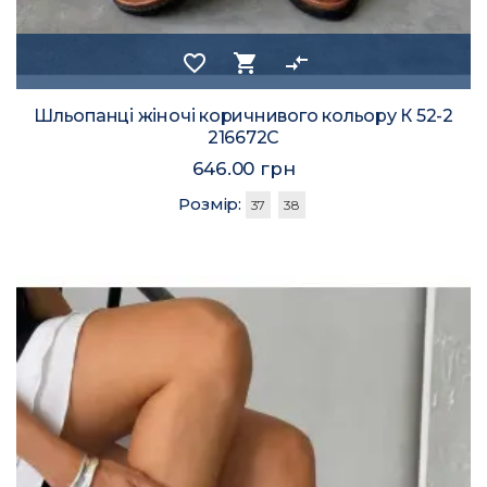
favorite_border
shopping_cart
compare_arrows
Шльопанці жіночі коричнивого кольору К 52-2
216672C
646.00 грн
Розмір:
37
38