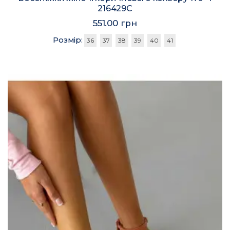
216429C
551.00 грн
Розмір:
36
37
38
39
40
41