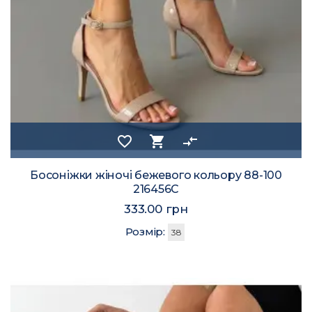
favorite_border
shopping_cart
compare_arrows
Босоніжки жіночі бежевого кольору 88-100
216456C
333.00 грн
Розмір:
38