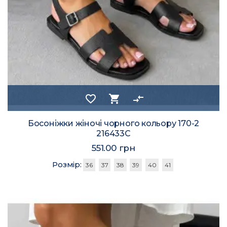
favorite_border
shopping_cart
compare_arrows
Босоніжки жіночі чорного кольору 170-2
216433C
551.00 грн
Розмір:
36
37
38
39
40
41