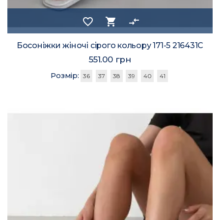
favorite_border
shopping_cart
compare_arrows
Босоніжки жіночі сірого кольору 171-5 216431C
551.00 грн
Розмір:
36
37
38
39
40
41