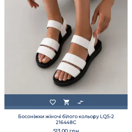
favorite_border
shopping_cart
compare_arrows
Босоніжки жіночі білого кольору LQ5-2
216448C
513.00 грн