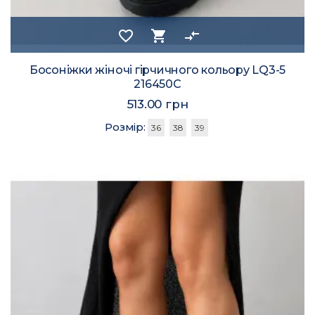
favorite_border
shopping_cart
compare_arrows
Босоніжки жіночі гірчичного кольору LQ3-5
216450C
513.00 грн
Розмір:
36
38
39