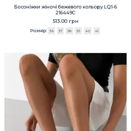
Босоніжки жіночі бежевого кольору LQ1-6
216449C
513.00 грн
Розмір:
36
37
38
39
40
41