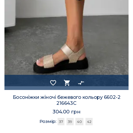
favorite_border
shopping_cart
compare_arrows
Босоніжки жіночі бежевого кольору 6602-2
216643C
304.00 грн
Розмір:
37
39
40
42