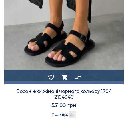
favorite_border
shopping_cart
compare_arrows
Босоніжки жіночі чорного кольору 170-1
216434C
551.00 грн
Розмір:
36