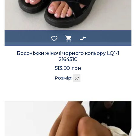
favorite_border
shopping_cart
compare_arrows
Босоніжки жіночі чорного кольору LQ1-1
216451C
513.00 грн
Розмір:
37