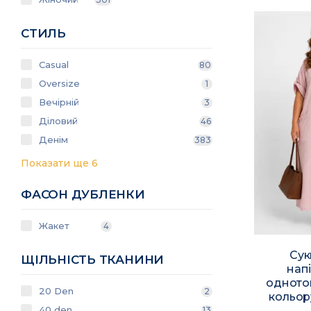
СТИЛЬ
Casual
80
Oversize
1
Вечірній
3
Діловий
46
Денім
383
Показати ще 6
ФАСОН ДУБЛЕНКИ
Жакет
4
Сук
ЩІЛЬНІСТЬ ТКАНИНИ
нап
одното
20 Den
2
кольор
40 den
13