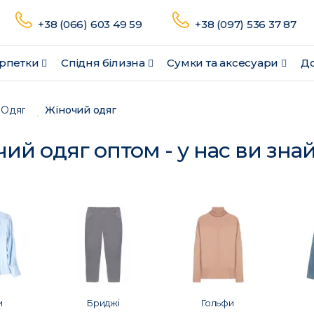
+38 (066) 603 49 59
+38 (097) 536 37 87
рпетки
Спідня білизна
Сумки та аксесуари
До
Одяг
Жіночий одяг
ий одяг оптом - у нас ви зна
и
Бриджі
Гольфи