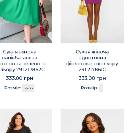
Сукня жіноча
Сукня жіноча
напівбатальна
однотонна
нотонна зеленого
фіолетового кольору
льору 291 217862C
291 217861C
333.00 грн
333.00 грн
Розмір:
Розмір:
56-58
1