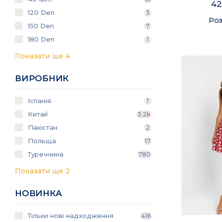
42
120 Den
3
Роз
150 Den
7
180 Den
1
Показати ще 4
ВИРОБНИК
Іспанія
1
Китай
3.2
k
Пакістан
2
Польща
17
Туреччина
780
Показати ще 2
НОВИНКА
Тільки нові надходження
416