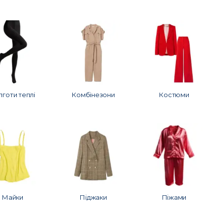
лготи теплі
Комбінезони
Костюми
Майки
Піджаки
Піжами