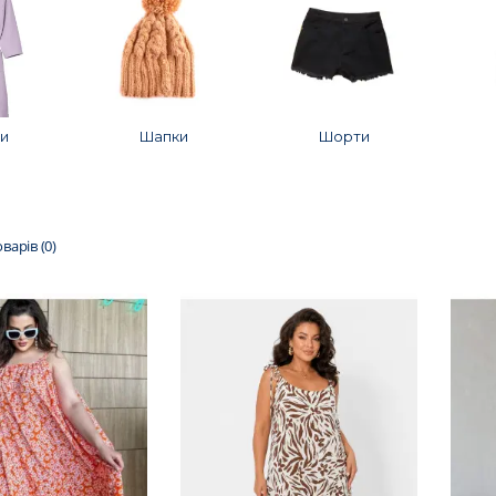
и
Шапки
Шорти
варів (0)