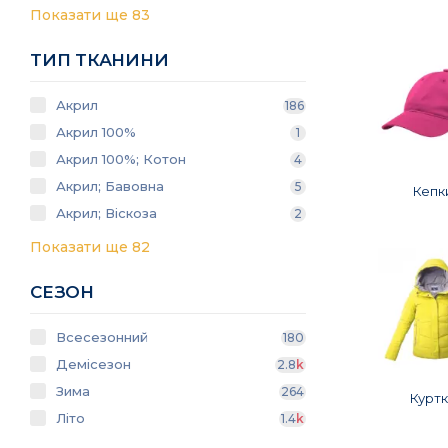
Показати ще 83
ТИП ТКАНИНИ
Акрил
186
Акрил 100%
1
Акрил 100%; Котон
4
Акрил; Бавовна
5
Кепк
Акрил; Віскоза
2
Показати ще 82
СЕЗОН
Всесезонний
180
Демісезон
2.8
k
Зима
264
Куртк
Літо
1.4
k