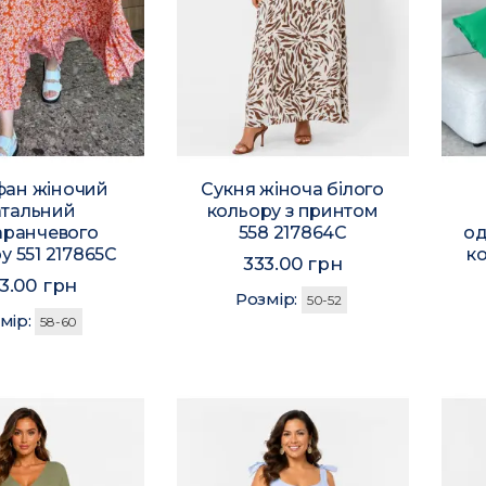
фан жіночий
Сукня жіноча білого
атальний
кольору з принтом
аранчевого
558 217864C
од
у 551 217865C
ко
333.00 грн
3.00 грн
Розмір:
50-52
мір:
58-60