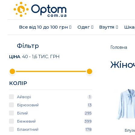
Все від 10 до 100 грн
Одяг
Взуття
Шка
Фільтр
Головна
ЦІНА
40
-
1,6 ТИС.
ГРН
Жіноч
КОЛІР
Айворі
1
Бiрюзовий
13
Білий
295
Бежевий
399
Блакитний
178
Блуз