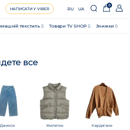
0
НАПИСАТИ У VIBER
RU
UA
машній текстиль
Товари ТV SHOP
Знижки
йдете все
Джинси
Жилетки
Кардигани