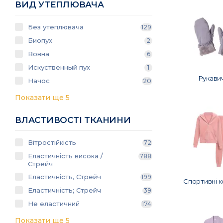
ВИД УТЕПЛЮВАЧА
Без утеплювача
129
Биопух
2
Вовна
6
Искуственный пух
1
Рукави
Начос
20
Показати ще 5
ВЛАСТИВОСТІ ТКАНИНИ
Вітростійкість
72
Еластичність висока /
788
Стрейч
Еластичність, Стрейч
199
Спортивні 
Еластичність; Стрейч
39
Не еластичний
174
Показати ще 5