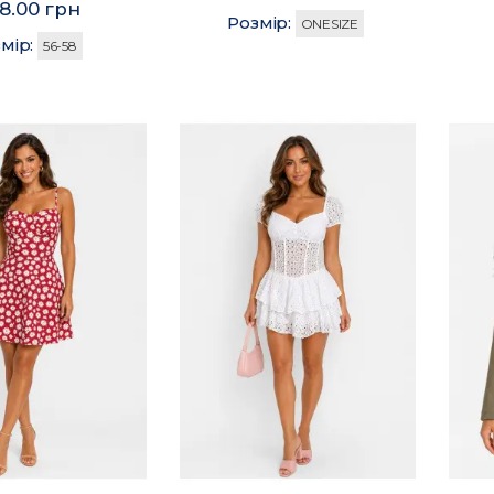
8.00 грн
Розмір:
ONESIZE
мір:
56-58