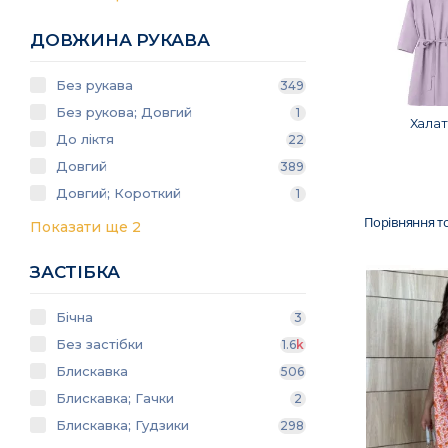
ДОВЖИНА РУКАВА
Без рукава
349
Без рукова; Довгий
1
Халат
До ліктя
22
Довгий
389
Довгий; Короткий
1
Порівняння то
Показати ще 2
ЗАСТІБКА
Бічна
3
Без застібки
1.6
k
Блискавка
506
Блискавка; Гачки
2
Блискавка; Гудзики
298