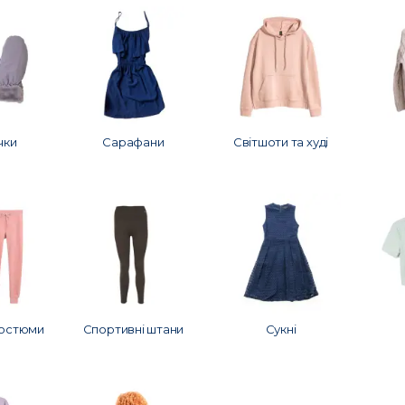
чки
Сарафани
Світшоти та худі
костюми
Спортивні штани
Сукні