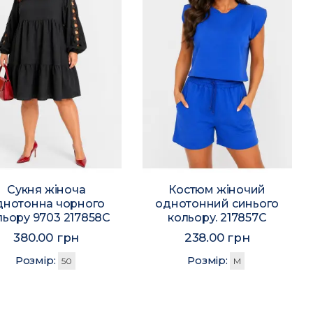
Сукня жіноча
Костюм жіночий
днотонна чорного
однотонний синього
льору 9703 217858C
кольору. 217857C
380.00 грн
238.00 грн
Розмір:
Розмір:
50
M