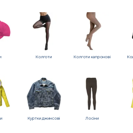
и
Колготи
Колготи капроновi
Ко
и
Куртки джинсові
Лосіни