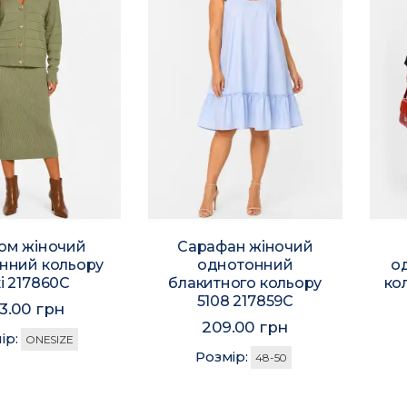
юм жіночий
Сарафан жіночий
нний кольору
однотонний
о
і 217860C
блакитного кольору
ко
5108 217859C
3.00 грн
209.00 грн
ір:
ONESIZE
Розмір:
48-50