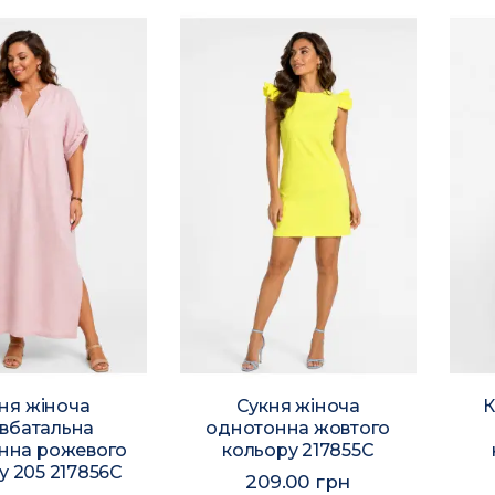
ня жіноча
Сукня жіноча
К
івбатальна
однотонна жовтого
нна рожевого
кольору 217855C
у 205 217856C
209.00 грн