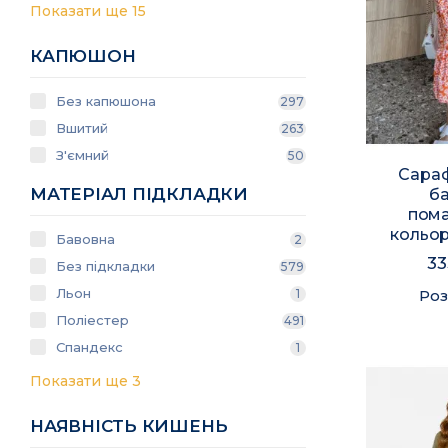
Показати ще 15
КАПЮШОН
Без капюшона
297
Вшитий
263
З'ємний
50
Сара
МАТЕРІАЛ ПІДКЛАДКИ
б
пом
кольор
Бавовна
2
33
Без підкладки
579
Льон
Роз
1
Поліестер
491
Спандекс
1
Показати ще 3
НАЯВНІСТЬ КИШЕНЬ