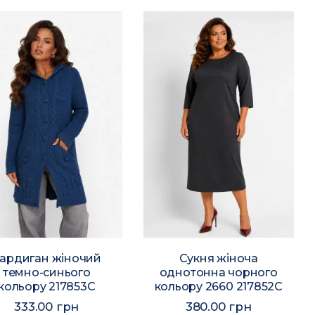
ардиган жіночий
Сукня жіноча
темно-синього
однотонна чорного
кольору 217853C
кольору 2660 217852C
333.00 грн
380.00 грн