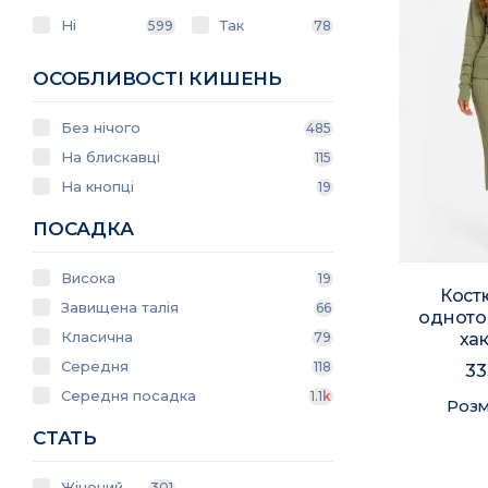
Ні
Так
599
78
ОСОБЛИВОСТІ КИШЕНЬ
Без нічого
485
На блискавці
115
На кнопці
19
ПОСАДКА
Висока
19
Кост
Завищена талія
66
одното
Класична
хак
79
Середня
118
33
Середня посадка
1.1
k
Розм
СТАТЬ
Жіночий
301