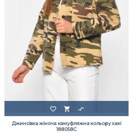
favorite_border
shopping_cart
compare_arrows
Джинсівка жіноча камуфляжна кольору хакі
188058C