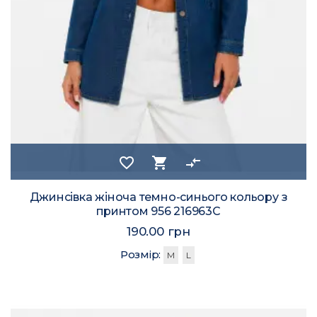
favorite_border
shopping_cart
compare_arrows
Джинсівка жіноча темно-синього кольору з
принтом 956 216963C
190.00 грн
Розмір:
M
L