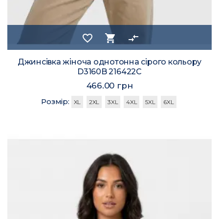
favorite_border
shopping_cart
compare_arrows
Джинсівка жіноча однотонна сірого кольору
D3160B 216422C
466.00 грн
Розмір:
XL
2XL
3XL
4XL
5XL
6XL