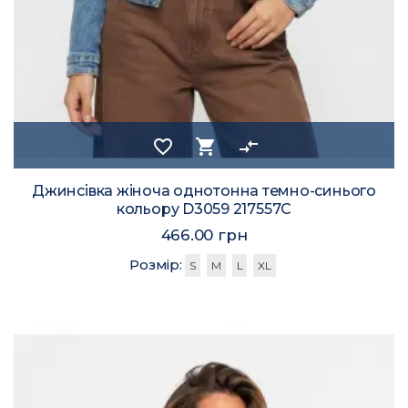
favorite_border
shopping_cart
compare_arrows
Джинсівка жіноча однотонна темно-синього
кольору D3059 217557C
466.00 грн
Розмір:
S
M
L
XL