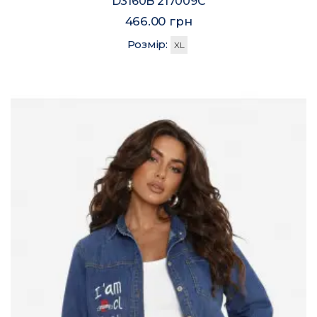
D3160B 217009C
466.00 грн
Розмір:
XL