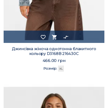
favorite_border
shopping_cart
compare_arrows
Джинсівка жіноча однотонна блакитного
кольору D3168B 216430C
466.00 грн
Розмір:
XL