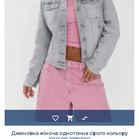
favorite_border
shopping_cart
compare_arrows
Джинсівка жіноча однотонна сірого кольору