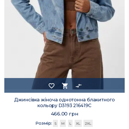
favorite_border
shopping_cart
compare_arrows
Джинсівка жіноча однотонна блакитного
кольору D3193 216419C
466.00 грн
Розмір:
S
M
L
XL
2XL