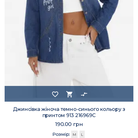
favorite_border
shopping_cart
compare_arrows
Джинсівка жіноча темно-синього кольору з
принтом 913 216969C
190.00 грн
Розмір:
M
L