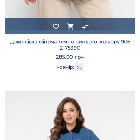
favorite_border
shopping_cart
compare_arrows
Джинсівка жіноча темно-синього кольору 906
217539C
285.00 грн
Розмір:
XL