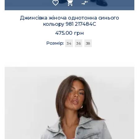
favorite_border
shopping_cart
compare_arrows
Джинсівка жіноча однотонна синього
кольору 981 217484C
475.00 грн
Розмір:
34
36
38