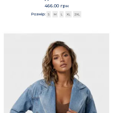
466.00 грн
Розмір:
S
M
L
XL
2XL