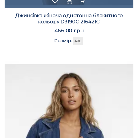
favorite_border
shopping_cart
compare_arrows
Джинсівка жіноча однотонна блакитного
кольору D3190C 216421C
466.00 грн
Розмір:
4XL