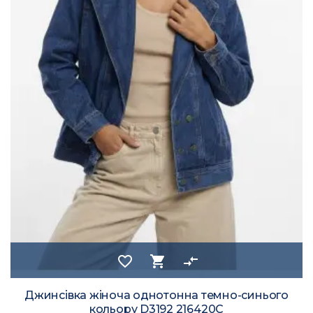
favorite_border
shopping_cart
compare_arrows
Джинсівка жіноча однотонна темно-синього
кольору D3192 216420C