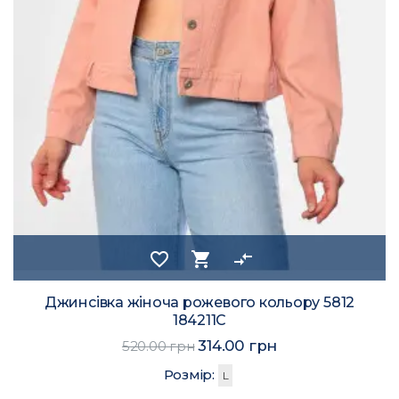
favorite_border
shopping_cart
compare_arrows
Джинсівка жіноча рожевого кольору 5812
184211C
314.00 грн
520.00 грн
Розмір:
L