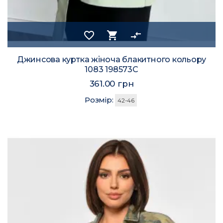
favorite_border
shopping_cart
compare_arrows
Джинсова куртка жіноча блакитного кольору
1083 198573C
361.00 грн
Розмір:
42-46