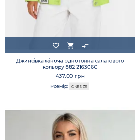
favorite_border
shopping_cart
compare_arrows
Джинсівка жіноча однотонна салатового
кольору 882 216306C
437.00 грн
Розмір:
ONESIZE