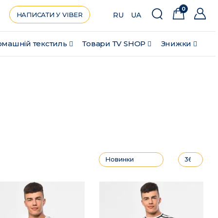
0
НАПИСАТИ У VIBER
RU
UA
машній текстиль
Товари ТV SHOP
Знижки