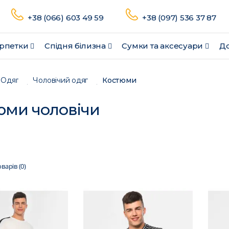
+38 (066) 603 49 59
+38 (097) 536 37 87
рпетки
Спідня білизна
Сумки та аксесуари
До
Одяг
Чоловічий одяг
Костюми
юми чоловічи
варів (0)