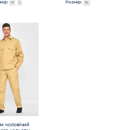
мір:
Розмір:
M
L
XL
м чоловічий