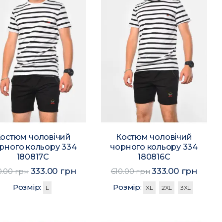
остюм чоловічий
Костюм чоловічий
рного кольору 334
чорного кольору 334
180817C
180816C
333.00 грн
333.00 грн
0.00 грн
610.00 грн
Розмір:
Розмір:
L
XL
2XL
3XL