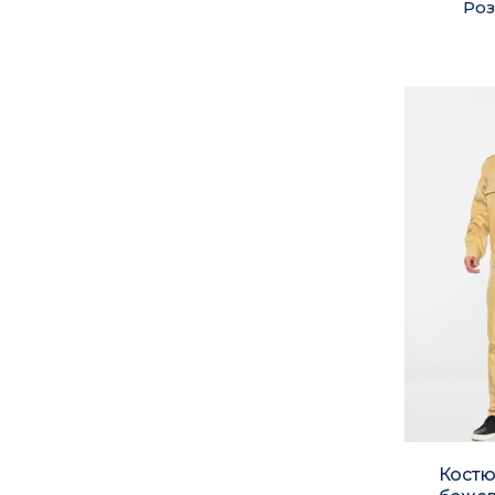
Роз
Костю