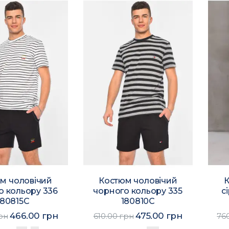
м чоловічий
Костюм чоловічий
К
о кольору 336
чорного кольору 335
с
180815C
180810C
466.00 грн
475.00 грн
рн
610.00 грн
76