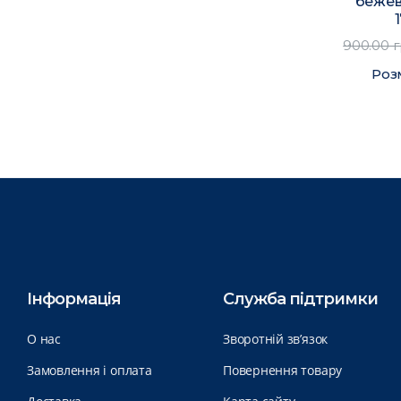
бежев
900.00 
Роз
Інформація
Служба підтримки
О нас
Зворотній зв’язок
Замовлення і оплата
Повернення товару