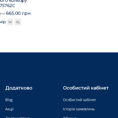
ого кольору
175762C
665.00 грн
грн
мір:
M
XL
Додатково
Особистий кабінет
Blog
Особистий кабінет
Акції
Історія замовлень