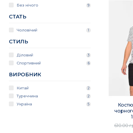
Без нічого
9
СТАТЬ
Чоловічий
1
СТИЛЬ
Діловий
3
Спортивний
6
ВИРОБНИК
Китай
2
Туреччина
2
Україна
5
Костю
чорног
610.00 г