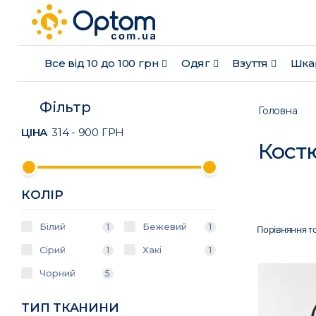
Все від 10 до 100 грн
Одяг
Взуття
Шка
Фільтр
Головна
ЦІНА
314
-
900
ГРН
Кост
КОЛІР
Білий
Бежевий
1
1
Порівняння то
Сірий
Хакі
1
1
Чорний
5
ТИП ТКАНИНИ