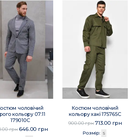
остюм чоловічий
Костюм чоловічий
ірого кольору 07:11
кольору хакі 175765C
179010C
713.00 грн
900.00 грн
646.00 грн
0.00 грн
Розмір:
S