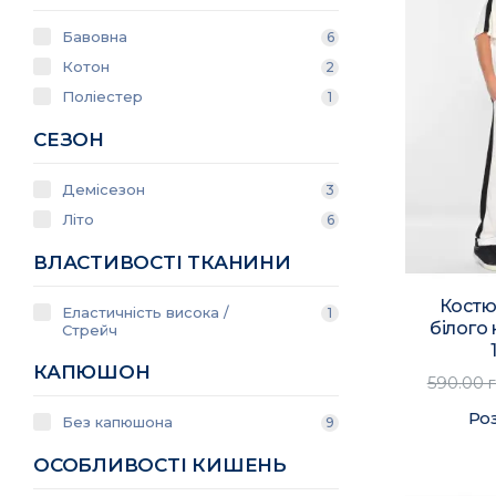
Бавовна
6
Котон
2
Поліестер
1
СЕЗОН
Демісезон
3
Літо
6
ВЛАСТИВОСТІ ТКАНИНИ
Костю
Еластичність висока /
1
білого
Стрейч
КАПЮШОН
590.00 
Ро
Без капюшона
9
ОСОБЛИВОСТІ КИШЕНЬ