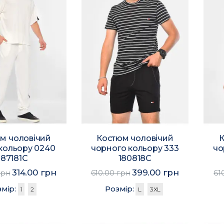
м чоловічий
Костюм чоловічий
К
 кольору 0240
чорного кольору 333
чо
187181C
180818C
314.00 грн
399.00 грн
грн
610.00 грн
61
змір:
Розмір:
1
2
L
3XL