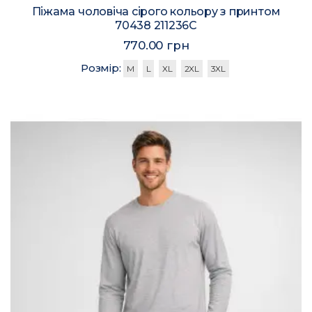
Піжама чоловіча сірого кольору з принтом
70438 211236C
770.00 грн
Розмір:
M
L
XL
2XL
3XL