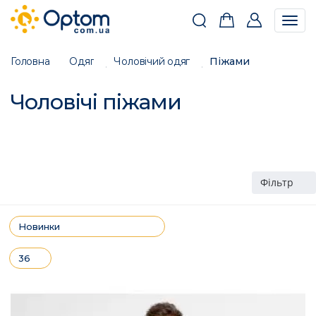
Togg
navig
Головна
Одяг
Чоловічий одяг
Піжами
Чоловічі піжами
Фільтр