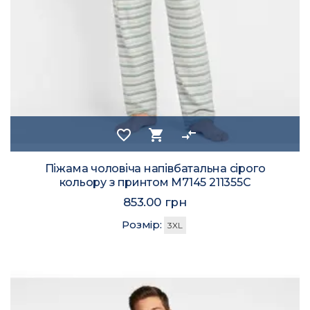
favorite_border
shopping_cart
compare_arrows
Піжама чоловіча напівбатальна сірого
кольору з принтом M7145 211355C
853.00 грн
Розмір:
3XL