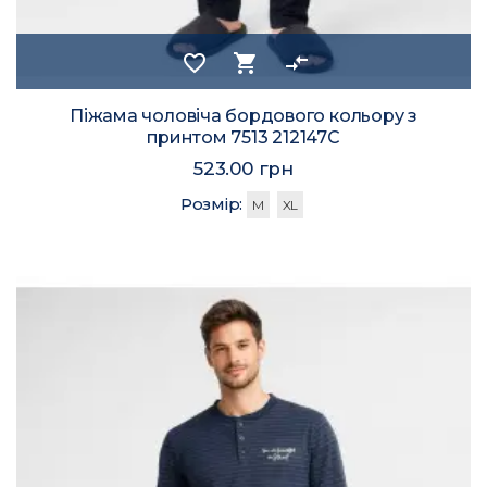
favorite_border
shopping_cart
compare_arrows
Піжама чоловіча бордового кольору з
принтом 7513 212147C
523.00 грн
Розмір:
M
XL