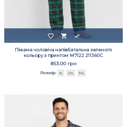
favorite_border
shopping_cart
compare_arrows
Піжама чоловіча напівбатальна зеленого
кольору з принтом M7122 211360C
853.00 грн
Розмір:
XL
2XL
3XL