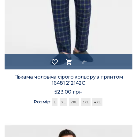
favorite_border
shopping_cart
compare_arrows
Піжама чоловіча сірого кольору з принтом
16481 212142C
523.00 грн
Розмір:
L
XL
2XL
3XL
4XL