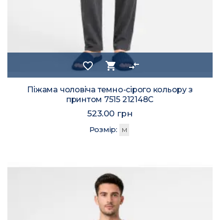
favorite_border
shopping_cart
compare_arrows
Піжама чоловіча темно-сірого кольору з
принтом 7515 212148C
523.00 грн
Розмір:
M