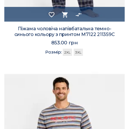
favorite_border
shopping_cart
compare_arrows
Піжама чоловіча напівбатальна темно-
синього кольору з принтом M7122 211359C
853.00 грн
Розмір:
2XL
3XL