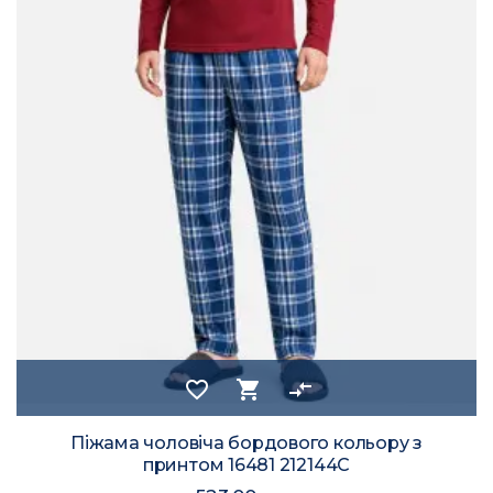
favorite_border
shopping_cart
compare_arrows
Піжама чоловіча бордового кольору з
принтом 16481 212144C