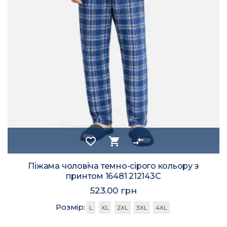
favorite_border
shopping_cart
compare_arrows
Піжама чоловіча темно-сірого кольору з
принтом 16481 212143C
523.00 грн
Розмір:
L
XL
2XL
3XL
4XL