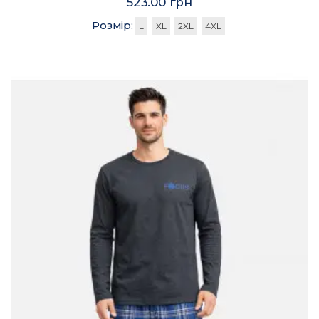
523.00 грн
Розмір:
L
XL
2XL
4XL