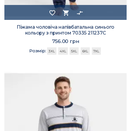
favorite_border
shopping_cart
compare_arrows
Піжама чоловіча напівбатальна синього
кольору з принтом 70335 211237C
756.00 грн
Розмір:
3XL
4XL
5XL
6XL
7XL