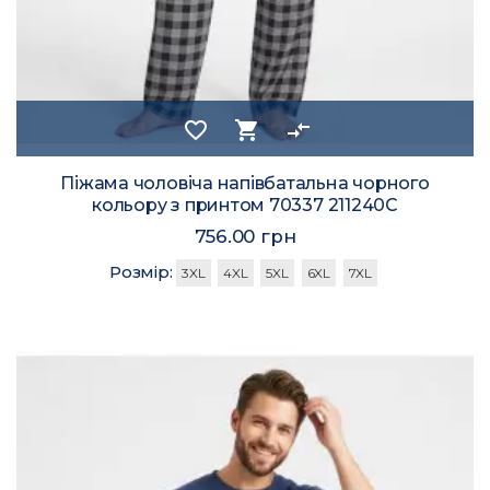
favorite_border
shopping_cart
compare_arrows
Піжама чоловіча напівбатальна чорного
кольору з принтом 70337 211240C
756.00 грн
Розмір:
3XL
4XL
5XL
6XL
7XL