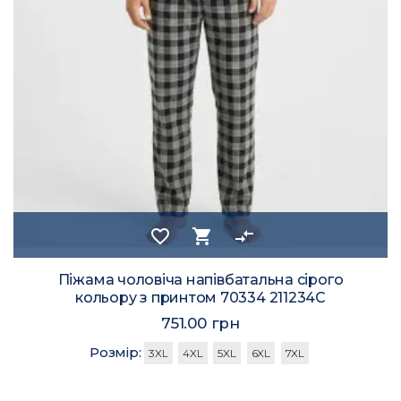
favorite_border
shopping_cart
compare_arrows
Піжама чоловіча напівбатальна сірого
кольору з принтом 70334 211234C
751.00 грн
Розмір:
3XL
4XL
5XL
6XL
7XL