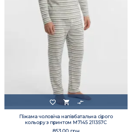
favorite_border
shopping_cart
compare_arrows
Піжама чоловіча напівбатальна сірого
кольору з принтом M7145 211357C
853.00 грн