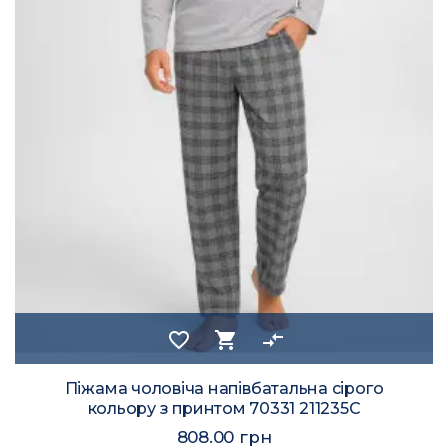
favorite_border
shopping_cart
compare_arrows
Піжама чоловіча напівбатальна сірого
кольору з принтом 70331 211235C
808.00 грн