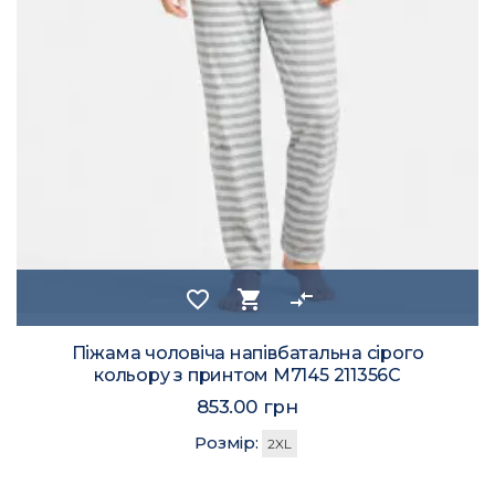
favorite_border
shopping_cart
compare_arrows
Піжама чоловіча напівбатальна сірого
кольору з принтом M7145 211356C
853.00 грн
Розмір:
2XL