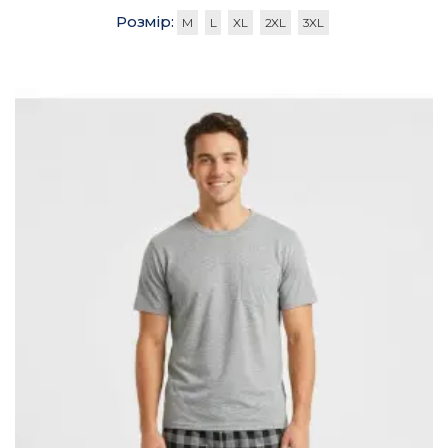
Розмір:
M
L
XL
2XL
3XL