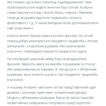
Ми знаємо, що кожен покупець індивідуальний, тому
пропонуємо різні моделі жіночих блуз оптом. Колірна
гамма варіюється від строгих білих, чорних і бежевих
тонів до яскравих відтінків червоного, синього,
фіолетового і т.д. З таким вибором легко урізноманітнити
свій асортимент.
Купити жіночі блузки можна різного фасону. На літній
період добре реалізуються предмети гардероба з легких
матеріалів і з коротким рукавом. Ми пропонуємо
класичні і повсякденні варіанти недорогого одягу.
На платформі широкий вибір блуз нетрадиційних
фасонів. Зверніть увагу на вироби з рукавами в сіточку
або мереживними вставками. В тренді речі з об'ємними
рукавами, ваші клієнти оцінять такі предмети гардероба
в каталозі.
У нашому інтернет-магазині оптом представлений одяг
дешево з різними принтами і елементами декору.
Моделі з об'ємними комірами, блузи на запах і вироби
незвичайних забарвлень популярні серед підлітків і