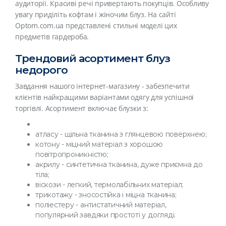
аудиторії. Красиві речі привертають покупців. Особливу
увагу приділіть кофтам і жіночим блуз. На сайті
Optom.com.ua представлені стильні моделі цих
предметів гардероба.
Трендовий асортимент блуз
недорого
Завдання нашого інтернет-магазину - забезпечити
клієнтів найкращими варіантами одягу для успішної
торгівлі. Асортимент включає блузки з:
атласу - щільна тканина з глянцевою поверхнею;
котону - міцний матеріал з хорошою
повітропроникністю;
акрилу - синтетична тканина, дуже приємна до
тіла;
віскози - легкий, термолабільних матеріал;
трикотажу - зносостійка і міцна тканина;
поліестеру - антистатичний матеріал,
популярний завдяки простоті у догляді.