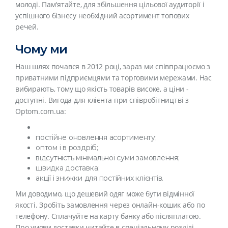
молоді. Пам'ятайте, для збільшення цільової аудиторії і
успішного бізнесу необхідний асортимент топових
речей.
Чому ми
Наш шлях почався в 2012 році, зараз ми співпрацюємо з
приватними підприємцями та торговими мережами. Нас
вибирають, тому що якість товарів високе, а ціни -
доступні. Вигода для клієнта при співробітництві з
Optom.com.ua:
постійне оновлення асортименту;
оптом і в роздріб;
відсутність мінімальної суми замовлення;
швидка доставка;
акції і знижки для постійних клієнтів.
Ми доводимо, що дешевий одяг може бути відмінної
якості. Зробіть замовлення через онлайн-кошик або по
телефону. Сплачуйте на карту банку або післяплатою.
Про умови доставки читайте в спеціальному розділі