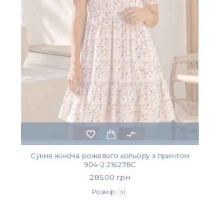
favorite_border
compare_arrows
Сукня жіноча рожевого кольору з принтом
904-2 216278C
285.00 грн
Розмір:
M