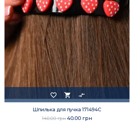
favorite_border
shopping_cart
compare_arrows
Шпилька для пучка 171494C
40.00 грн
140.00 грн