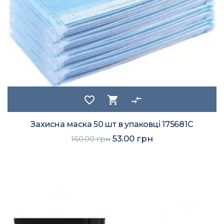
favorite_border
shopping_cart
compare_arrows
Захисна маска 50 шт в упаковці 175681C
53.00 грн
160.00 грн