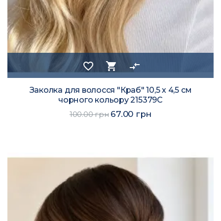
favorite_border
shopping_cart
compare_arrows
Заколка для волосся "Краб" 10,5 х 4,5 см
чорного кольору 215379C
67.00 грн
100.00 грн