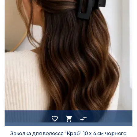
favorite_border
shopping_cart
compare_arrows
Заколка для волосся "Краб" 10 х 4 см чорного