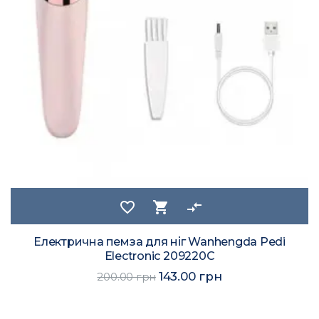
favorite_border
shopping_cart
compare_arrows
Електрична пемза для ніг Wanhengda Pedi
Electronic 209220C
143.00 грн
200.00 грн