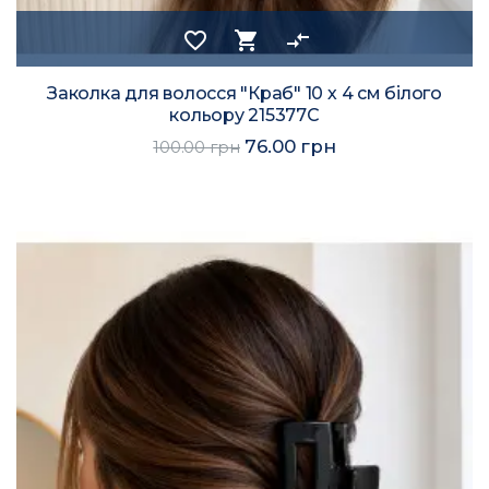
favorite_border
shopping_cart
compare_arrows
Заколка для волосся "Краб" 10 х 4 см білого
кольору 215377C
76.00 грн
100.00 грн