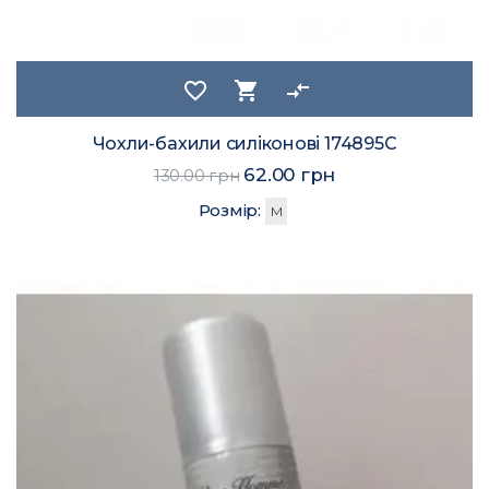
favorite_border
shopping_cart
compare_arrows
Чохли-бахили силіконові 174895C
62.00 грн
130.00 грн
Розмір:
M