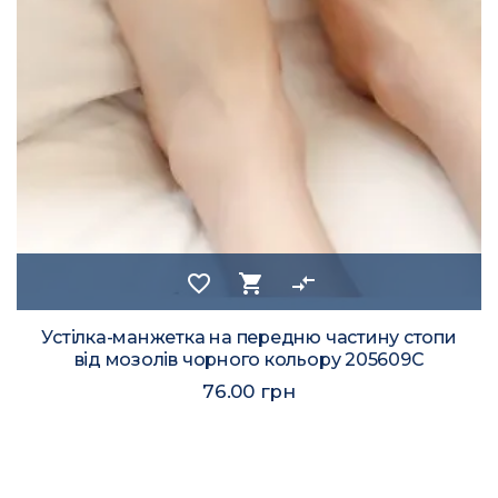
favorite_border
shopping_cart
compare_arrows
Устілка-манжетка на передню частину стопи
від мозолів чорного кольору 205609C
76.00 грн