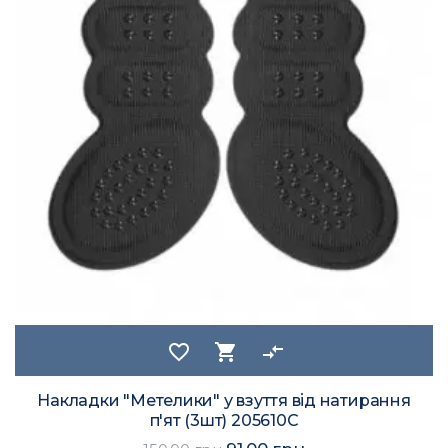
favorite_border
shopping_cart
compare_arrows
Накладки "Метелики" у взуття від натирання
п'ят (3шт) 205610C