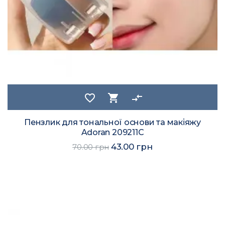
favorite_border
shopping_cart
compare_arrows
Пензлик для тональної основи та макіяжу
Adoran 209211C
43.00 грн
70.00 грн