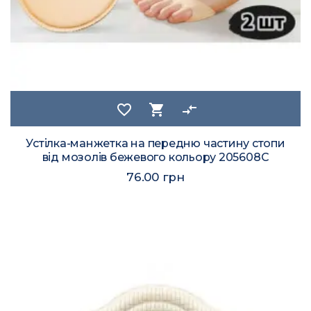
favorite_border
shopping_cart
compare_arrows
Устілка-манжетка на передню частину стопи
від мозолів бежевого кольору 205608C
76.00 грн