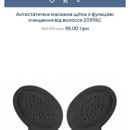
favorite_border
shopping_cart
compare_arrows
Антистатична масажна щітка з функцією
очищення від волосся 209116C
95.00 грн
150.00 грн