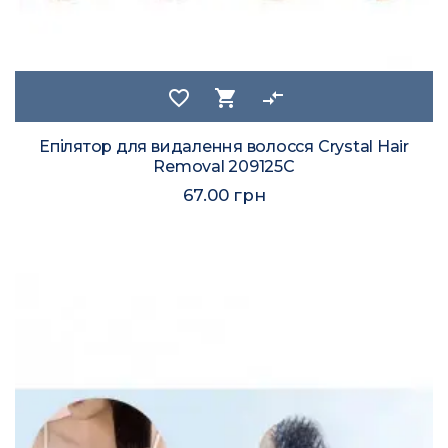
favorite_border
shopping_cart
compare_arrows
Епілятор для видалення волосся Crystal Hair
Removal 209125C
67.00 грн