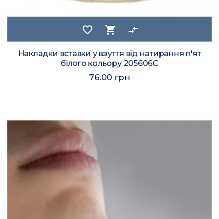
favorite_border
shopping_cart
compare_arrows
Накладки вставки у взуття від натирання п'ят
білого кольору 205606C
76.00 грн