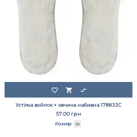
favorite_border
shopping_cart
compare_arrows
Устілка войлок + овчина набивна 178833C
57.00 грн
Розмір:
38