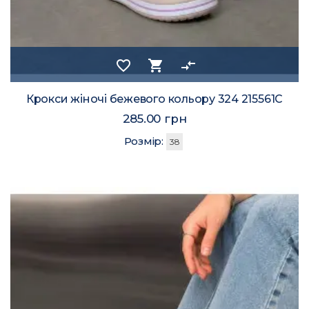
favorite_border
shopping_cart
compare_arrows
Крокси жіночі бежевого кольору 324 215561C
285.00 грн
Розмір:
38