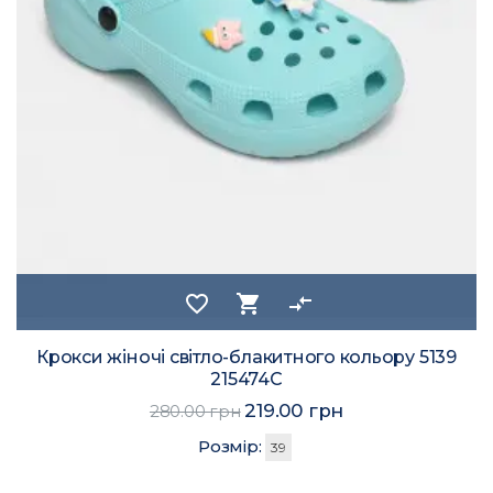
favorite_border
shopping_cart
compare_arrows
Крокси жіночі світло-блакитного кольору 5139
215474C
219.00 грн
280.00 грн
Розмір:
39