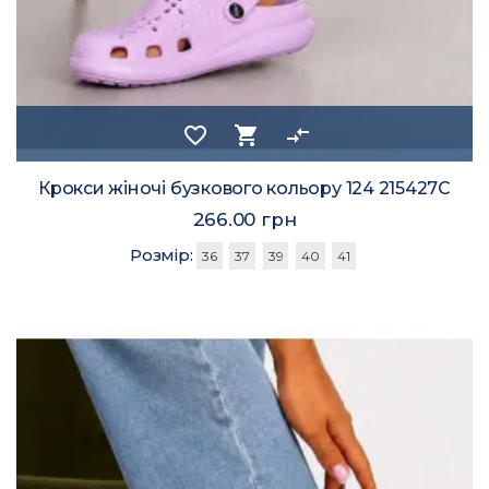
favorite_border
shopping_cart
compare_arrows
Крокси жіночі бузкового кольору 124 215427C
266.00 грн
Розмір:
36
37
39
40
41