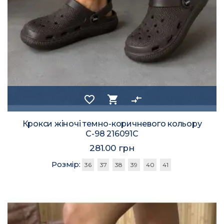
favorite_border
shopping_cart
compare_arrows
Крокси жіночі темно-коричневого кольору
С-98 216091C
281.00 грн
Розмір:
36
37
38
39
40
41