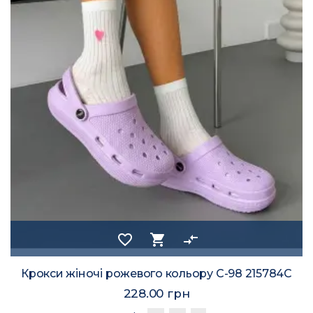
favorite_border
shopping_cart
compare_arrows
Крокси жіночі рожевого кольору С-98 215784C
228.00 грн