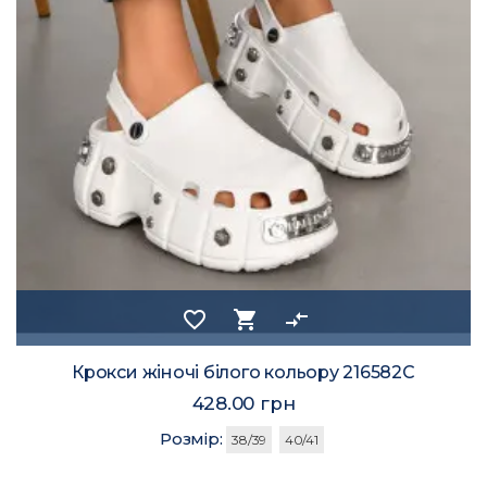
favorite_border
shopping_cart
compare_arrows
Крокси жіночі білого кольору 216582C
428.00 грн
Розмір:
38/39
40/41