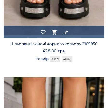
favorite_border
shopping_cart
compare_arrows
Шльопанці жіночі чорного кольору 216585C
428.00 грн
Розмір:
38/39
40/41