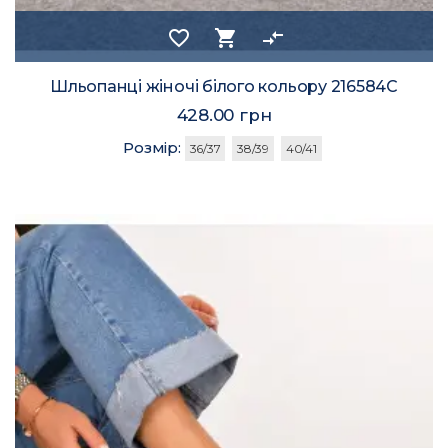
favorite_border
shopping_cart
compare_arrows
Шльопанці жіночі білого кольору 216584C
428.00 грн
Розмір:
36/37
38/39
40/41