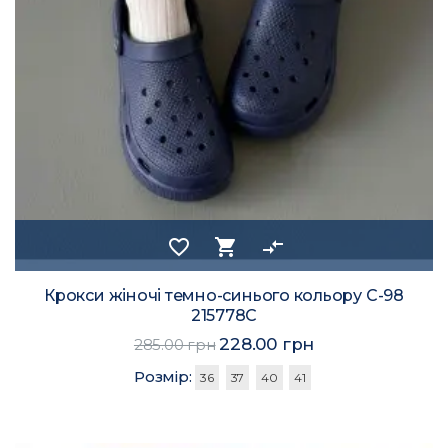
favorite_border
shopping_cart
compare_arrows
Крокси жіночі темно-синього кольору С-98
215778C
228.00 грн
285.00 грн
Розмір:
36
37
40
41