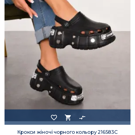
favorite_border
shopping_cart
compare_arrows
Крокси жіночі чорного кольору 216583C