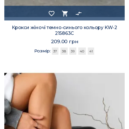
favorite_border
shopping_cart
compare_arrows
Крокси жіночі темно-синього кольору KW-2
215863C
209.00 грн
Розмір:
37
38
39
40
41