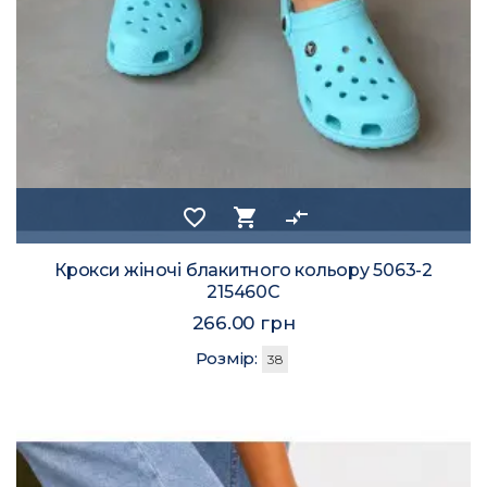
favorite_border
shopping_cart
compare_arrows
Крокси жіночі блакитного кольору 5063-2
215460C
266.00 грн
Розмір:
38