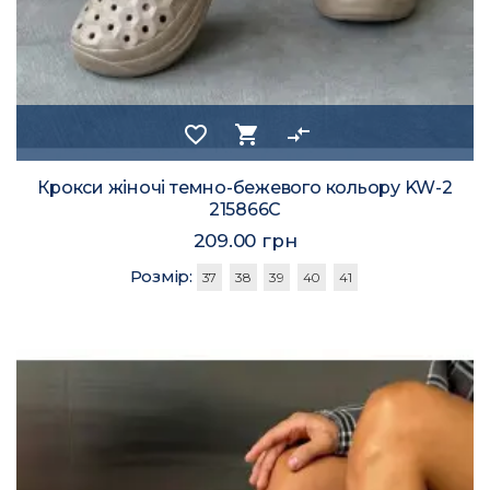
favorite_border
shopping_cart
compare_arrows
Крокси жіночі темно-бежевого кольору KW-2
215866C
209.00 грн
Розмір:
37
38
39
40
41