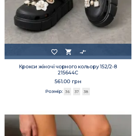
favorite_border
shopping_cart
compare_arrows
Крокси жіночі чорного кольору 152/2-8
215644C
561.00 грн
Розмір:
36
37
38