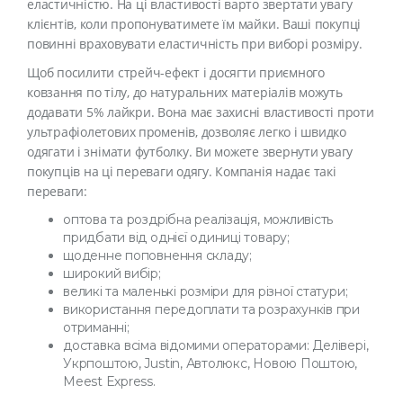
еластичністю. На ці властивості варто звертати увагу
клієнтів, коли пропонуватимете їм майки. Ваші покупці
повинні враховувати еластичність при виборі розміру.
Щоб посилити стрейч-ефект і досягти приємного
ковзання по тілу, до натуральних матеріалів можуть
додавати 5% лайкри. Вона має захисні властивості проти
ультрафіолетових променів, дозволяє легко і швидко
одягати і знімати футболку. Ви можете звернути увагу
покупців на ці переваги одягу. Компанія надає такі
переваги:
оптова та роздрібна реалізація, можливість
придбати від однієї одиниці товару;
щоденне поповнення складу;
широкий вибір;
великі та маленькі розміри для різної статури;
використання передоплати та розрахунків при
отриманні;
доставка всіма відомими операторами: Делівері,
Укрпоштою, Justin, Автолюкс, Новою Поштою,
Meest Express.