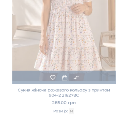
favorite_border
compare_arrows
Сукня жіноча рожевого кольору з принтом
904-2 216278C
285.00 грн
Розмір:
M