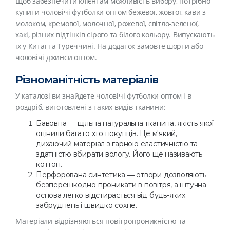
Щоб забезпечити клієнтам можливість вибору, потрібно
купити чоловічі футболки оптом бежевої, жовтої, кави з
молоком, кремової, молочної, рожевої, світло-зеленої,
хакі, різних відтінків сірого та білого кольору. Випускають
їх у Китаї та Туреччині. На додаток замовте шорти або
чоловічі джинси оптом.
Різноманітність матеріалів
У каталозі ви знайдете чоловічі футболки оптом і в
роздріб, виготовлені з таких видів тканини:
Бавовна ― щільна натуральна тканина, якість якої
оцінили багато хто покупців. Це м'який,
дихаючий матеріал з гарною еластичністю та
здатністю вбирати вологу. Його ще називають
коттон.
Перфорована синтетика ― отвори дозволяють
безперешкодно проникати в повітря, а штучна
основа легко відстирається від будь-яких
забруднень і швидко сохне.
Матеріали відрізняються повітропроникністю та