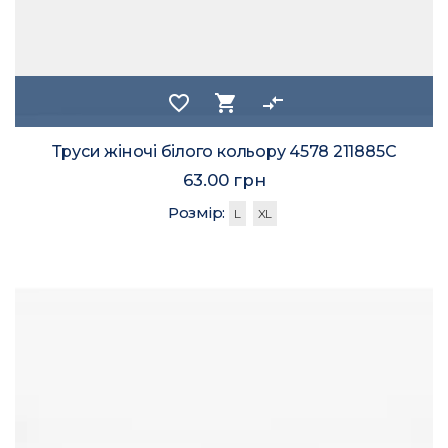
favorite_border
shopping_cart
compare_arrows
Труси жіночі білого кольору 4578 211885C
63.00 грн
Розмір:
L
XL