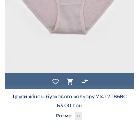
favorite_border
shopping_cart
compare_arrows
Труси жіночі бузкового кольору 7141 211868C
63.00 грн
Розмір:
XL