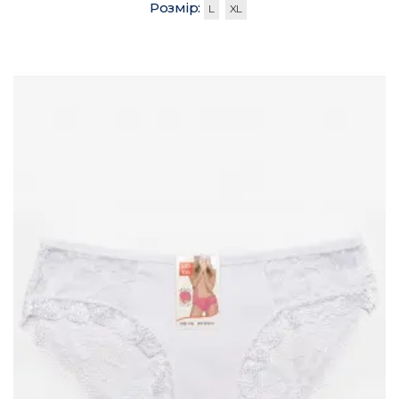
Розмір:
L
XL