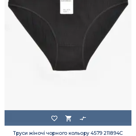
favorite_border
shopping_cart
compare_arrows
Труси жіночі чорного кольору 4579 211894C