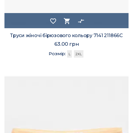
favorite_border
shopping_cart
compare_arrows
Труси жіночі бірюзового кольору 7141 211866C
63.00 грн
Розмір:
L
2XL