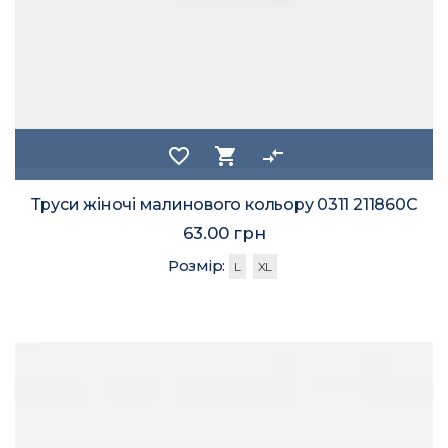
favorite_border
shopping_cart
compare_arrows
Труси жіночі малинового кольору 0311 211860C
63.00 грн
Розмір:
L
XL