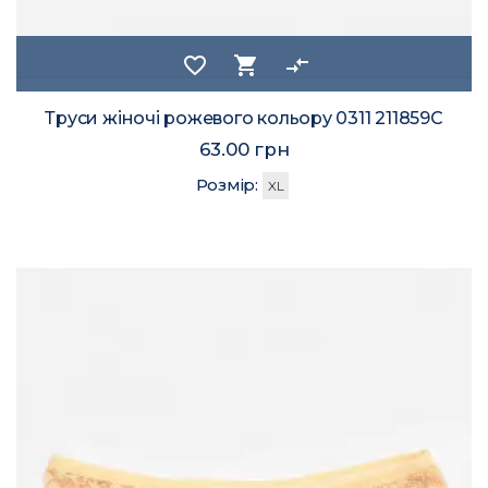
favorite_border
shopping_cart
compare_arrows
Труси жіночі рожевого кольору 0311 211859C
63.00 грн
Розмір:
XL