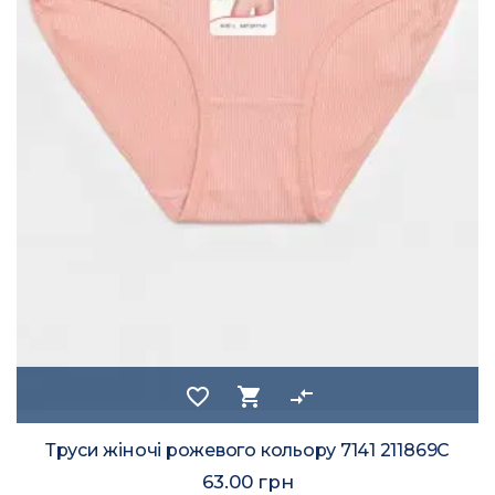
favorite_border
shopping_cart
compare_arrows
Труси жіночі рожевого кольору 7141 211869C
63.00 грн