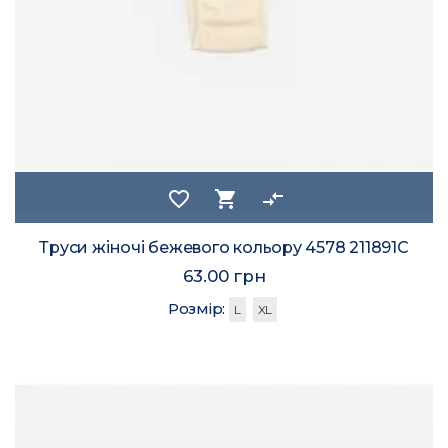
favorite_border
shopping_cart
compare_arrows
Труси жіночі бежевого кольору 4578 211891C
63.00 грн
Розмір:
L
XL