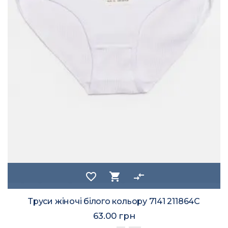
favorite_border
shopping_cart
compare_arrows
Труси жіночі білого кольору 7141 211864C
63.00 грн