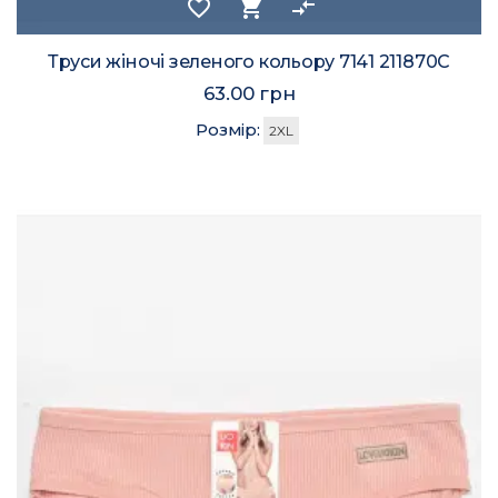
favorite_border
shopping_cart
compare_arrows
Труси жіночі зеленого кольору 7141 211870C
63.00 грн
Розмір:
2XL