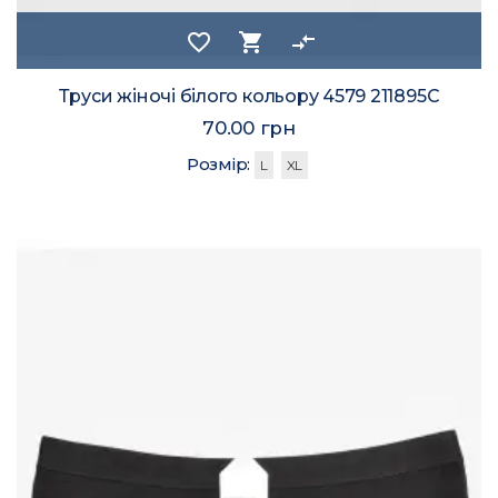
favorite_border
shopping_cart
compare_arrows
Труси жіночі білого кольору 4579 211895C
70.00 грн
Розмір:
L
XL