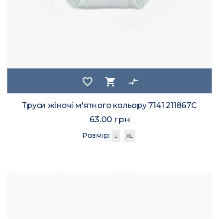
favorite_border
shopping_cart
compare_arrows
Труси жіночі м'ятного кольору 7141 211867C
63.00 грн
Розмір:
L
XL