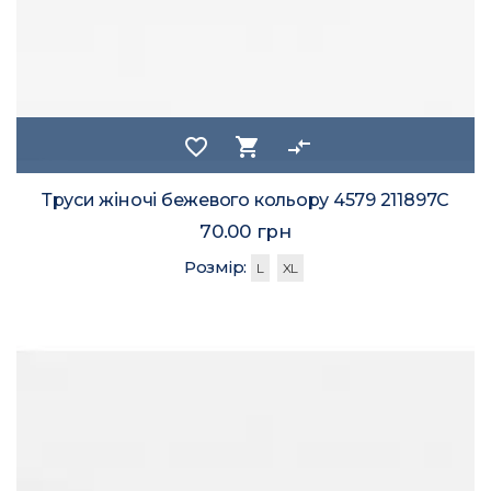
favorite_border
shopping_cart
compare_arrows
Труси жіночі бежевого кольору 4579 211897C
70.00 грн
Розмір:
L
XL