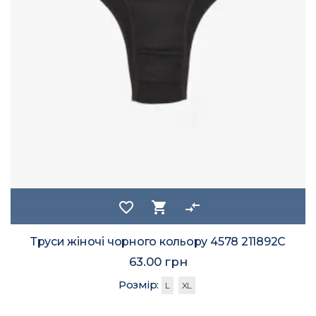
favorite_border
shopping_cart
compare_arrows
Труси жіночі чорного кольору 4578 211892C
63.00 грн
Розмір:
L
XL