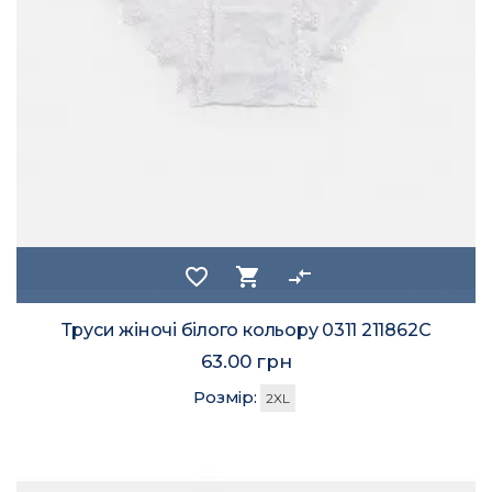
favorite_border
shopping_cart
compare_arrows
Труси жіночі білого кольору 0311 211862C
63.00 грн
Розмір:
2XL