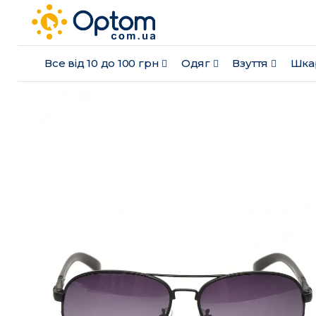
Все від 10 до 100 грн
Одяг
Взуття
Шка