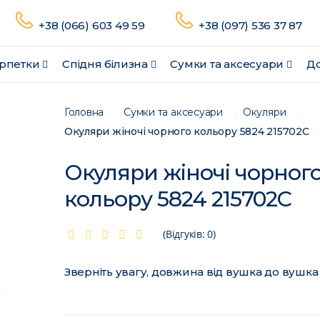
+38 (066) 603 49 59
+38 (097) 536 37 87
рпетки
Спідня білизна
Сумки та аксесуари
До
Головна
Сумки та аксесуари
Окуляри
Окуляри жіночі чорного кольору 5824 215702C
Окуляри жіночі чорног
кольору 5824 215702C
(Відгуків: 0)
Зверніть увагу, довжина від вушка до вушка 1