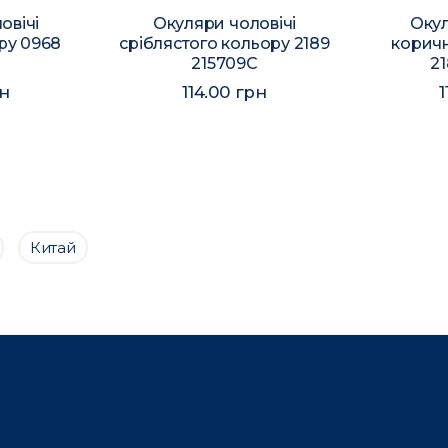
овічі
Окуляри чоловічі
Окул
ру 0968
сріблястого кольору 2189
корич
C
215709C
21
рн
114.00 грн
1
Китай