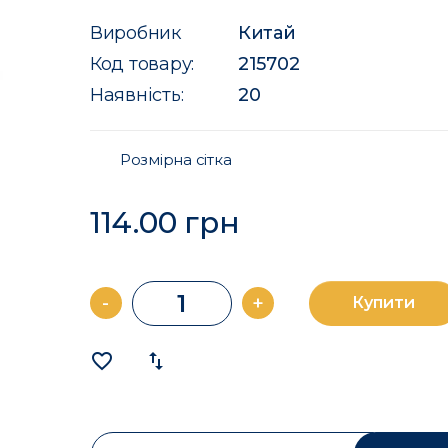
Виробник
Китай
Код товару:
215702
Наявність:
20
Розмірна сітка
114.00 грн
-
+
Купити
favorite_border
import_export