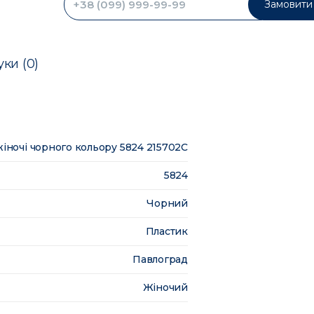
Замовити 
уки (0)
іночі чорного кольору 5824 215702C
5824
Чорний
Пластик
Павлоград
Жіночий