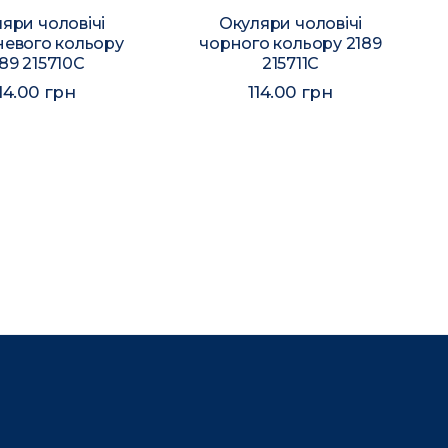
яри чоловічі
Окуляри чоловічі
невого кольору
чорного кольору 2189
89 215710C
215711C
14.00 грн
114.00 грн