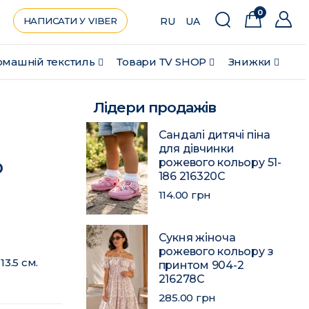
0
НАПИСАТИ У VIBER
RU
UA
машній текстиль
Товари ТV SHOP
Знижки
Лідери продажів
Сандалі дитячі піна
для дівчинки
о
рожевого кольору 51-
186 216320C
114.00 грн
Сукня жіноча
рожевого кольору з
3.5 см.
принтом 904-2
216278C
285.00 грн