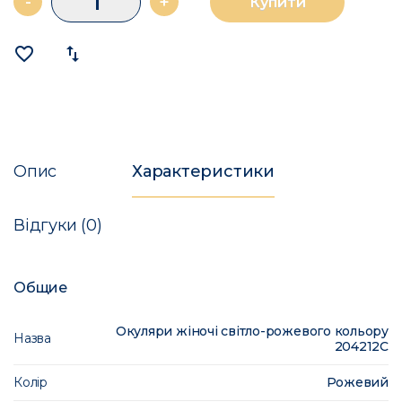
-
+
Купити
favorite_border
import_export
Опис
Характеристики
Відгуки (0)
Общие
Окуляри жіночі світло-рожевого кольору
Назва
204212C
Колір
Рожевий