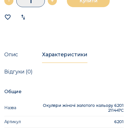
-
+
Купити
favorite_border
import_export
Опис
Характеристики
Відгуки (0)
Общие
Окуляри жіночі золотого кольору 6201
Назва
211447C
Артикул
6201