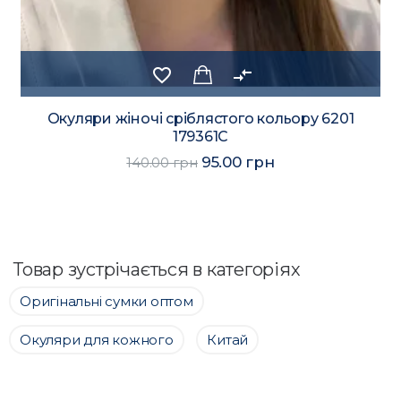
favorite_border
compare_arrows
Окуляри жіночі сріблястого кольору 6201
179361C
95.00 грн
140.00 грн
Товар зустрічається в категоріях
Оригінальні сумки оптом
Окуляри для кожного
Китай