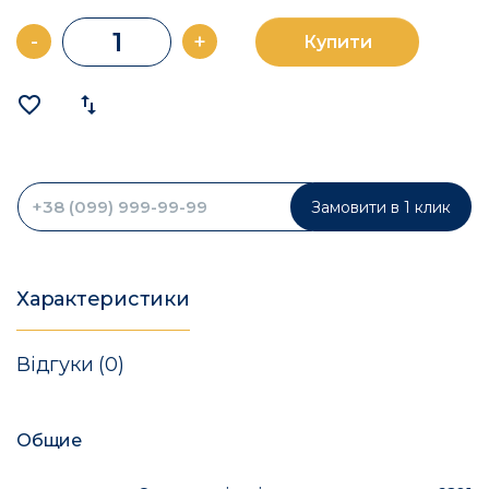
-
+
Купити
favorite_border
import_export
Замовити в 1 клик
Характеристики
Відгуки (0)
Общие