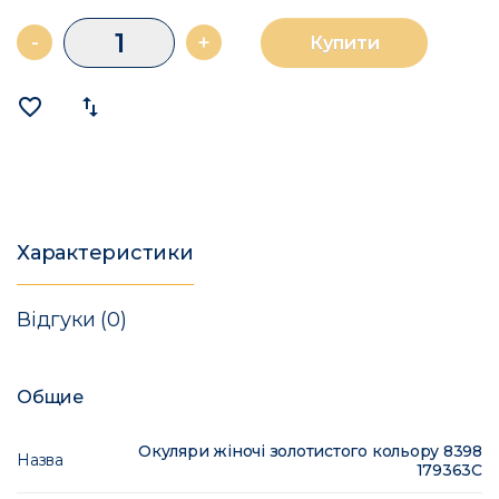
-
+
Купити
favorite_border
import_export
Характеристики
Відгуки (0)
Общие
Окуляри жіночі золотистого кольору 8398
Назва
179363C