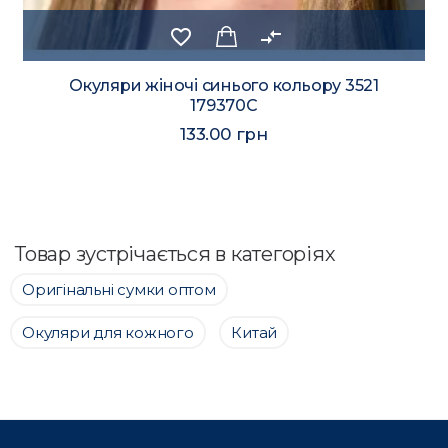
favorite_border
compare_arrows
Окуляри жіночі синього кольору 3521
179370C
133.00 грн
Товар зустрічається в категоріях
Оригінальні сумки оптом
Окуляри для кожного
Китай