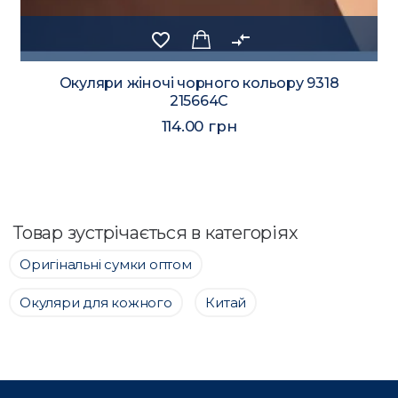
favorite_border
compare_arrows
Окуляри жіночі чорного кольору 9318
215664C
114.00 грн
Товар зустрічається в категоріях
Оригінальні сумки оптом
Окуляри для кожного
Китай