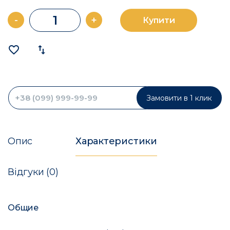
-
+
Купити
favorite_border
import_export
Замовити в 1 клик
Опис
Характеристики
Відгуки (0)
Общие