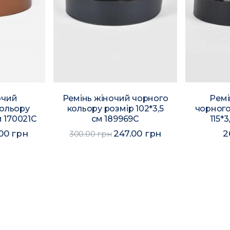
очий
Ремінь жіночий чорного
Ремі
кольору
кольору розмір 102*3,5
чорного
м 170021C
см 189969C
115*
.00 грн
247.00 грн
2
300.00 грн