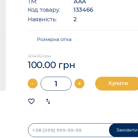
ТМ:
ААА
Код товару:
133466
Наявність:
2
Розмірна сітка
204.00 грн
100.00 грн
-
+
Купити
favorite_border
import_export
Замовити 