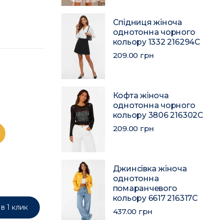
Спідниця жіноча
однотонна чорного
кольору 1332 216294C
209.00 грн
Кофта жіноча
однотонна чорного
кольору 3806 216302C
209.00 грн
Джинсівка жіноча
однотонна
помаранчевого
кольору 6617 216317C
в 1 клик
437.00 грн