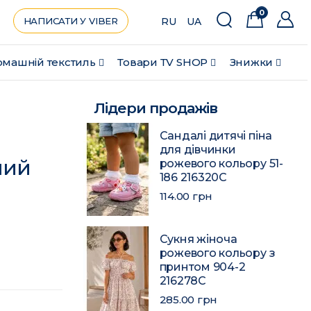
0
НАПИСАТИ У VIBER
RU
UA
машній текстиль
Товари ТV SHOP
Знижки
Лідери продажів
Сандалі дитячі піна
для дівчинки
ний
рожевого кольору 51-
186 216320C
114.00 грн
Сукня жіноча
рожевого кольору з
принтом 904-2
216278C
285.00 грн