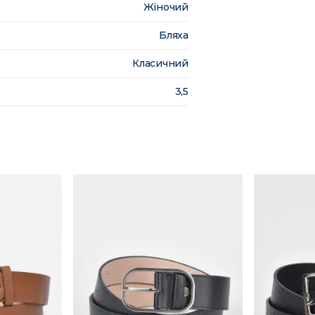
Жіночий
Бляха
Класичний
3,5