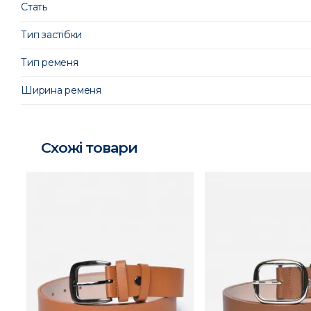
Стать
Тип застібки
Тип ременя
Ширина ременя
Схожі товари