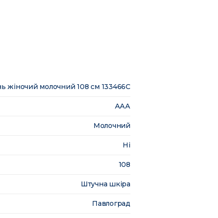
ь жіночий молочний 108 см 133466C
ААА
Молочний
Ні
108
Штучна шкіра
Павлоград