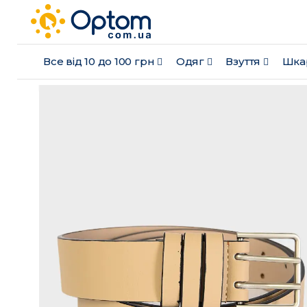
Все від 10 до 100 грн
Одяг
Взуття
Шка